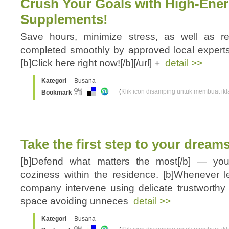
Crush Your Goals with High-Ener
Supplements!
Save hours, minimize stress, as well as re
completed smoothly by approved local experts. 
[b]Click here right now![/b][/url] +
detail >>
Kategori
Busana
(
Klik icon disamping untuk membuat ikla
Bookmark
Take the first step to your dream
[b]Defend what matters the most[/b] — your
coziness within the residence. [b]Whenever le
company intervene using delicate trustworthy 
space avoiding unneces
detail >>
Kategori
Busana