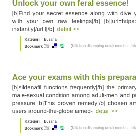
Unlock your own feral essence!
[b]Find your secret essence along with dive you
with your own raw feelings[/b] [b][url=https:
instantly[/url]![/b]
detail >>
Kategori
Busana
(
Klik icon disamping untuk membuat ikla
Bookmark
Ace your exams with this prepara
[b]sildenafil functions frequently[/b] the prima
male-sexual condition among adult-men and p
pressure [b]This proven remedy[/b] chosen a
users around-the-globe aimed-
detail >>
Kategori
Busana
(
Klik icon disamping untuk membuat ikla
Bookmark