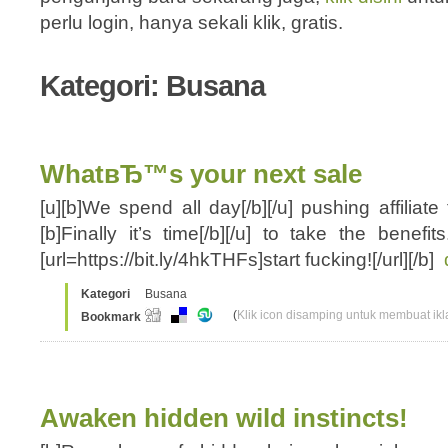
perlu login, hanya sekali klik, gratis.
Kategori: Busana
WhatвЂ™s your next sale
[u][b]We spend all day[/b][/u] pushing affiliate
[b]Finally it’s time[/b][/u] to take the benefi
[url=https://bit.ly/4hkTHFs]start fucking![/url][/b]
Kategori
Busana
(
Klik icon disamping untuk membuat ikla
Bookmark
Awaken hidden wild instincts!