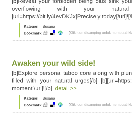
[b]Reveal your forbidden being plus sink you
overflowing with your natural 
[url=https://bit.ly/4evDKJx]Precisely today[/url]![
Kategori
Busana
(
Klik icon disamping untuk membuat ikla
Bookmark
Awaken your wild side!
[b]Explore personal taboo core along with plung
filled with your natural urges[/b] [b][url=https:
moment[/url]![/b]
detail >>
Kategori
Busana
(
Klik icon disamping untuk membuat ikla
Bookmark