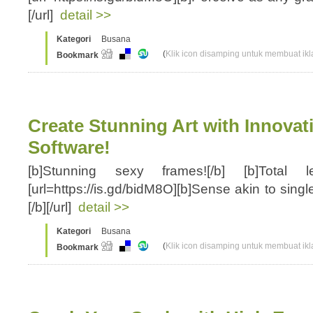
[/url]
detail >>
Kategori
Busana
(
Klik icon disamping untuk membuat ikla
Bookmark
Create Stunning Art with Innovat
Software!
[b]Stunning sexy frames![/b] [b]Total 
[url=https://is.gd/bidM8O][b]Sense akin to single
[/b][/url]
detail >>
Kategori
Busana
(
Klik icon disamping untuk membuat ikla
Bookmark