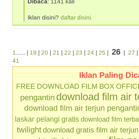
Dibaca
: 1141 kali
Iklan disini?
daftar disini.
26
1
...... |
19
|
20
|
21
|
22
|
23
|
24
|
25
|
|
27
41
Iklan Paling Dic
FREE DOWNLOAD FILM BOX OFFIC
download film air 
pengantin
download film air terjun penganti
laskar pelangi gratis
download film terb
twilight
download gratis film air terju