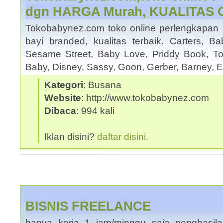
dgn HARGA Murah, KUALITAS O
Tokobabynez.com toko online perlengkapan ba
bayi branded, kualitas terbaik. Carters, 
Sesame Street, Baby Love, Priddy Book, T
Baby, Disney, Sassy, Goon, Gerber, Barney, 
Kategori
: Busana
Website
: http://www.tokobabynez.com
Dibaca
: 994 kali
Iklan disini?
daftar disini.
BISNIS FREELANCE
hanya kerja 1 jam/minggu saja penghasila