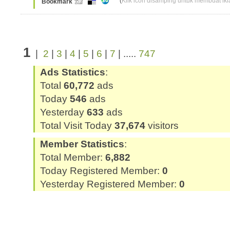
(
Klik icon disamping untuk membuat ikla
Bookmark
1
|
2
|
3
|
4
|
5
|
6
|
7
| .....
747
Ads Statistics
:
Total
60,772
ads
Today
546
ads
Yesterday
633
ads
Total Visit Today
37,674
visitors
Member Statistics
:
Total Member:
6,882
Today Registered Member:
0
Yesterday Registered Member:
0