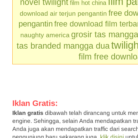
film p
novel twilight
film hot china
free dow
download air terjun pengantin
pengantin
free download film terb
grosir tas mangg
naughty america
twilig
tas branded mangga dua
film free downl
Iklan Gratis:
Iklan gratis
dibawah telah dirancang untuk men
engine. Sehingga, selain Anda mendapatkan traf
Anda juga akan mendapatkan traffic dari sear
pengunjung baru sekarang juga,
klik disini
untu