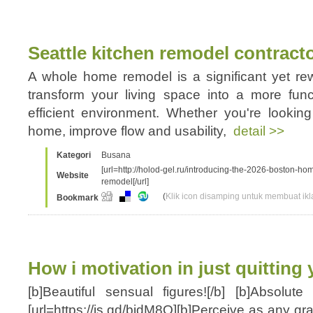
Seattle kitchen remodel contract
A whole home remodel is a significant yet re
transform your living space into a more funct
efficient environment. Whether you're looki
home, improve flow and usability,
detail >>
Kategori
Busana
[url=http://holod-gel.ru/introducing-the-2026-boston-
Website
remodel[/url]
(
Klik icon disamping untuk membuat ikla
Bookmark
How i motivation in just quitting
[b]Beautiful sensual figures![/b] [b]Absolute 
[url=https://is.gd/bidM8O][b]Perceive as any gra