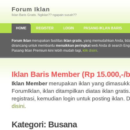
Forum Iklan
Iklan Baris Gratis. Ngiklan?? ngapain susah??
HOME
REGISTER
LOGIN
PASANG IKLAN BARIS
Forum Iklan
merupakan fasilitas
iklan gratis
, yang memudahkan Anda, tidak 
dirancang untuk membantu
menaikkan peringkat
web Anda di search Eng
Pasang Iklan Premium kini lebih mudah lagi,
klik disini
.
Iklan Baris Member (Rp 15.000,-/b
Iklan Member
merupakan iklan yang dimasuk
ForumIklan, iklan ditampilkan diatas iklan grati
registrasi, kemudian login untuk posting iklan. 
disini
.
Kategori: Busana