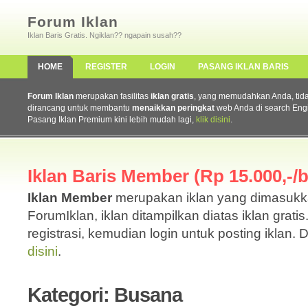
Forum Iklan
Iklan Baris Gratis. Ngiklan?? ngapain susah??
HOME
REGISTER
LOGIN
PASANG IKLAN BARIS
Forum Iklan
merupakan fasilitas
iklan gratis
, yang memudahkan Anda, tidak 
dirancang untuk membantu
menaikkan peringkat
web Anda di search Eng
Pasang Iklan Premium kini lebih mudah lagi,
klik disini
.
Iklan Baris Member (Rp 15.000,-/b
Iklan Member
merupakan iklan yang dimasuk
ForumIklan, iklan ditampilkan diatas iklan grati
registrasi, kemudian login untuk posting iklan. 
disini
.
Kategori: Busana