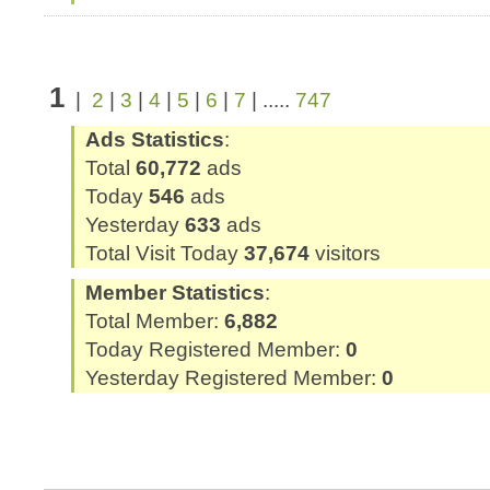
1
|
2
|
3
|
4
|
5
|
6
|
7
| .....
747
Ads Statistics
:
Total
60,772
ads
Today
546
ads
Yesterday
633
ads
Total Visit Today
37,674
visitors
Member Statistics
:
Total Member:
6,882
Today Registered Member:
0
Yesterday Registered Member:
0