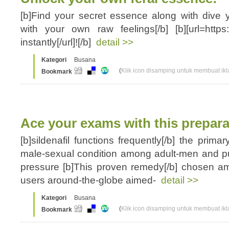
[b]Find your secret essence along with dive you
with your own raw feelings[/b] [b][url=https:
instantly[/url]![/b]
detail >>
Kategori
Busana
(
Klik icon disamping untuk membuat ikla
Bookmark
Ace your exams with this prepara
[b]sildenafil functions frequently[/b] the prima
male-sexual condition among adult-men and p
pressure [b]This proven remedy[/b] chosen a
users around-the-globe aimed-
detail >>
Kategori
Busana
(
Klik icon disamping untuk membuat ikla
Bookmark