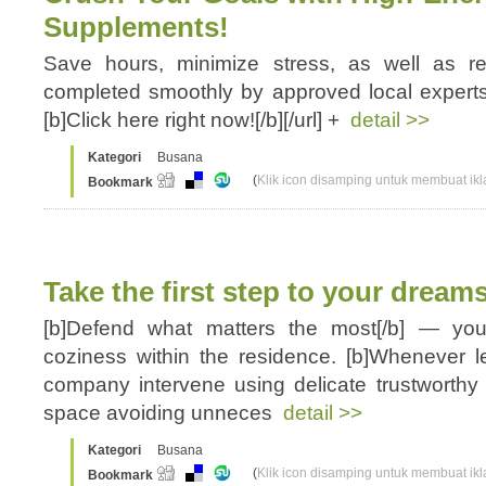
Supplements!
Save hours, minimize stress, as well as re
completed smoothly by approved local experts. 
[b]Click here right now![/b][/url] +
detail >>
Kategori
Busana
(
Klik icon disamping untuk membuat ikla
Bookmark
Take the first step to your dream
[b]Defend what matters the most[/b] — your
coziness within the residence. [b]Whenever le
company intervene using delicate trustworthy 
space avoiding unneces
detail >>
Kategori
Busana
(
Klik icon disamping untuk membuat ikla
Bookmark