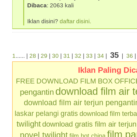
Dibaca
: 2063 kali
Iklan disini?
daftar disini.
35
1
...... |
28
|
29
|
30
|
31
|
32
|
33
|
34
|
|
36
Iklan Paling Dic
FREE DOWNLOAD FILM BOX OFFIC
download film air 
pengantin
download film air terjun penganti
laskar pelangi gratis
download film terb
twilight
download gratis film air terju
film p
novel twilight
film hot china