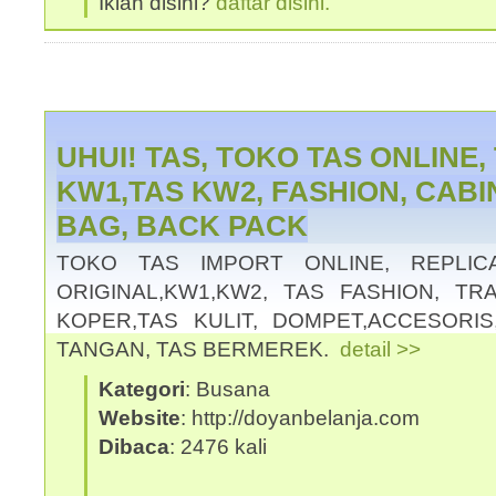
Iklan disini?
daftar disini.
UHUI! TAS, TOKO TAS ONLINE,
KW1,TAS KW2, FASHION, CABI
BAG, BACK PACK
TOKO TAS IMPORT ONLINE, REPLIC
ORIGINAL,KW1,KW2, TAS FASHION, TR
KOPER,TAS KULIT, DOMPET,ACCESORIS
TANGAN, TAS BERMEREK.
detail >>
Kategori
: Busana
Website
: http://doyanbelanja.com
Dibaca
: 2476 kali