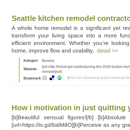
Seattle kitchen remodel contract
A whole home remodel is a significant yet re
transform your living space into a more funct
efficient environment. Whether you're looki
home, improve flow and usability,
detail >>
Kategori
Busana
[url=http://holod-gel.ru/introducing-the-2026-boston-
Website
remodel[/url]
(
Klik icon disamping untuk membuat ikla
Bookmark
How i motivation in just quitting
[b]Beautiful sensual figures![/b] [b]Absolute 
[url=https://is.gd/bidM8O][b]Perceive as any gra