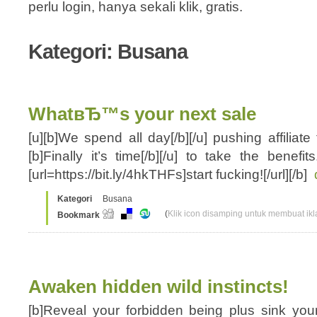
perlu login, hanya sekali klik, gratis.
Kategori: Busana
WhatвЂ™s your next sale
[u][b]We spend all day[/b][/u] pushing affiliate
[b]Finally it’s time[/b][/u] to take the benefi
[url=https://bit.ly/4hkTHFs]start fucking![/url][/b]
Kategori
Busana
(
Klik icon disamping untuk membuat ikla
Bookmark
Awaken hidden wild instincts!
[b]Reveal your forbidden being plus sink you