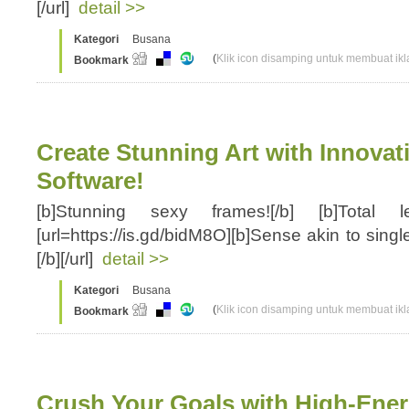
[/url]
detail >>
Kategori
Busana
(
Klik icon disamping untuk membuat ikla
Bookmark
Create Stunning Art with Innovat
Software!
[b]Stunning sexy frames![/b] [b]Total 
[url=https://is.gd/bidM8O][b]Sense akin to single
[/b][/url]
detail >>
Kategori
Busana
(
Klik icon disamping untuk membuat ikla
Bookmark
Crush Your Goals with High-Ener