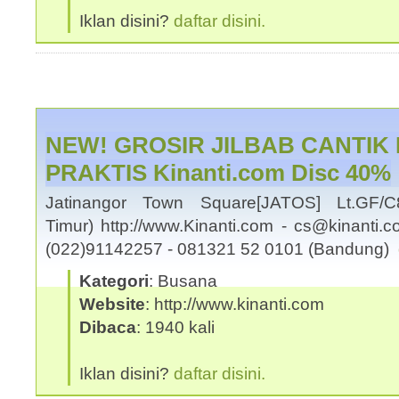
Iklan disini?
daftar disini.
NEW! GROSIR JILBAB CANTI
PRAKTIS Kinanti.com Disc 40%
Jatinangor Town Square[JATOS] Lt.GF/C
Timur) http://www.Kinanti.com - cs@kinant
(022)91142257 - 081321 52 0101 (Bandung)
Kategori
: Busana
Website
: http://www.kinanti.com
Dibaca
: 1940 kali
Iklan disini?
daftar disini.