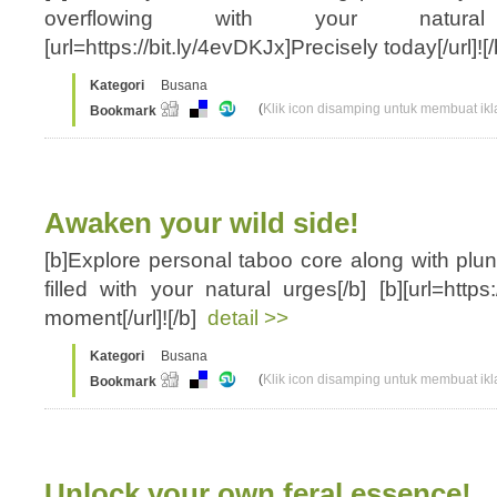
overflowing with your natural 
[url=https://bit.ly/4evDKJx]Precisely today[/url]![
Kategori
Busana
(
Klik icon disamping untuk membuat ikla
Bookmark
Awaken your wild side!
[b]Explore personal taboo core along with plung
filled with your natural urges[/b] [b][url=https:
moment[/url]![/b]
detail >>
Kategori
Busana
(
Klik icon disamping untuk membuat ikla
Bookmark
Unlock your own feral essence!