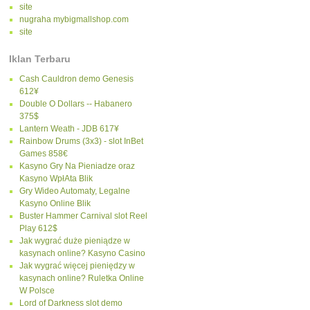
site
nugraha mybigmallshop.com
site
Iklan Terbaru
Cash Cauldron demo Genesis
612¥
Double O Dollars -- Habanero
375$
Lantern Weath - JDB 617¥
Rainbow Drums (3x3) - slot InBet
Games 858€
Kasyno Gry Na Pieniadze oraz
Kasyno WpłAta Blik
Gry Wideo Automaty, Legalne
Kasyno Online Blik
Buster Hammer Carnival slot Reel
Play 612$
Jak wygrać duże pieniądze w
kasynach online? Kasyno Casino
Jak wygrać więcej pieniędzy w
kasynach online? Ruletka Online
W Polsce
Lord of Darkness slot demo