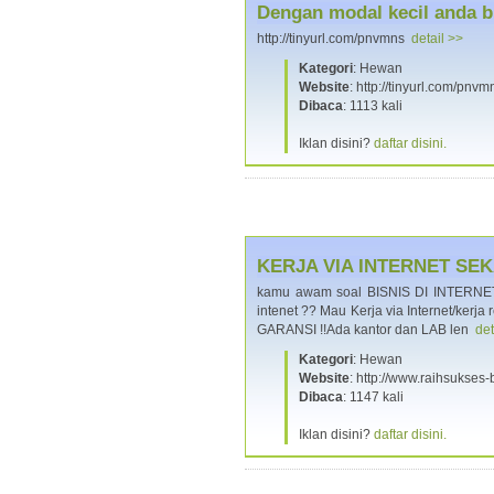
Dengan modal kecil anda b
http://tinyurl.com/pnvmns
detail >>
Kategori
: Hewan
Website
: http://tinyurl.com/pnvm
Dibaca
: 1113 kali
Iklan disini?
daftar disini.
KERJA VIA INTERNET SE
kamu awam soal BISNIS DI INTERNET 
intenet ?? Mau Kerja via Internet/kerja
GARANSI !!Ada kantor dan LAB len
det
Kategori
: Hewan
Website
: http://www.raihsukses
Dibaca
: 1147 kali
Iklan disini?
daftar disini.