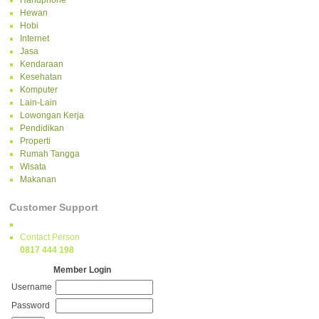
Handphone
Hewan
Hobi
Internet
Jasa
Kendaraan
Kesehatan
Komputer
Lain-Lain
Lowongan Kerja
Pendidikan
Properti
Rumah Tangga
Wisata
Makanan
Customer Support
Contact Person
0817 444 198
Member Login
Username
Password