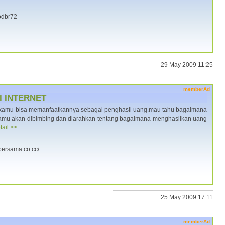
/odbr72
29 May 2009 11:25
memberAd
 INTERNET
t kamu bisa memanfaatkannya sebagai penghasil uang.mau tahu bagaimana
.kamu akan dibimbing dan diarahkan tentang bagaimana menghasilkan uang
tail >>
-bersama.co.cc/
25 May 2009 17:11
memberAd