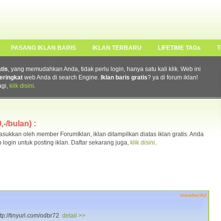
PASANG IKLAN BARIS
IKLAN TERBARU
LIFETIME TAGs
T
atis
, yang memudahkan Anda, tidak perlu login, hanya satu kali klik. Web ini
eringkat
web Anda di search Engine.
Iklan baris gratis
? ya di forum iklan!
agi,
klik disini
.
-/bulan) :
ukkan oleh member ForumIklan, iklan ditampilkan diatas iklan gratis. Anda
n login untuk posting iklan. Daftar sekarang juga,
klik disini
.
memberAd
tp://tinyurl.com/odbr72
detail >>