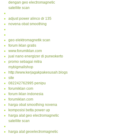
dengan geo electromagnetic
satellite scan
adjust power alinco dr 135
novena obat smoothing
geo elektromagnetik scan
forum iklan gratis
www.forumiklan.com
jual nano energizer di purwokerto
promo sebagai mitra
mybigmallshop
http://www.kerjagakpakesusah.blogspot.com/
site
082242762995 penipu
forumiklan com
forum iklan indonesia
forumiklan.com
harga obat smoothing novena
komposisi betta power up
harga alat geo electromagnetic
satellite scan
harga alat geoelectromagnetic