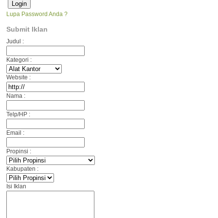
Lupa Password Anda ?
Submit Iklan
Judul :
Kategori :
Website :
Nama :
Telp/HP :
Email :
Propinsi :
Kabupaten :
Isi Iklan