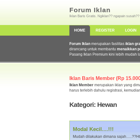
Forum Iklan
Iklan Baris Gratis. Ngiklan?? ngapain susah??
HOME
REGISTER
LOGIN
Forum Iklan
merupakan fasilitas
iklan gr
dirancang untuk membantu
menaikkan p
Pasang Iklan Premium kini lebih mudah l
Iklan Baris Member (Rp 15.000,
Iklan Member
merupakan iklan yang dimas
harus terlebih dahulu registrasi, kemudia
Kategori: Hewan
Modal Kecil....!!!
Mudah dilakukan dimana sajah......??Ht