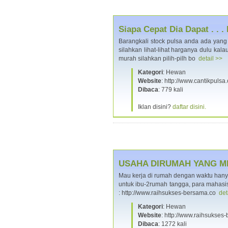
Siapa Cepat Dia Dapat . . 
Barangkali stock pulsa anda ada yang
silahkan lihat-lihat harganya dulu kal
murah silahkan pilih-pilh bo
detail >>
Kategori
: Hewan
Website
: http://www.cantikpulsa.
Dibaca
: 779 kali
Iklan disini?
daftar disini.
USAHA DIRUMAH YANG 
Mau kerja di rumah dengan waktu hany
untuk ibu-2rumah tangga, para mahasi
: http://www.raihsukses-bersama.co
det
Kategori
: Hewan
Website
: http://www.raihsukses
Dibaca
: 1272 kali