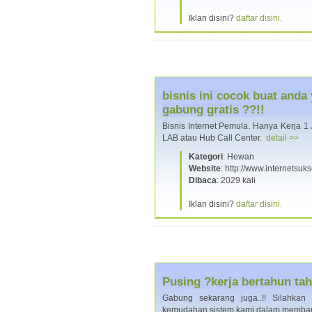
Iklan disini?
daftar disini.
bisnis ini cocok buat and
gabung gratis ??!!
Bisnis Internet Pemula. Hanya Kerja
LAB atau Hub Call Center.
detail >>
Kategori
: Hewan
Website
: http://www.internetsu
Dibaca
: 2029 kali
Iklan disini?
daftar disini.
Pusing ?kerja bertahun tahu
Gabung sekarang juga..!! Silahka
kemudahan sistem kami dalam memba