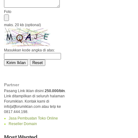
Foto
maks. 20 kb (optional)
Masukkan kode angka di atas:
Partner
Pasang Link iklan disini
250.000/bln
.
Link ditampilkan di seluruh halaman
Forumiklan. Kontak kami di
info[at]forumiklan.com atau telp ke
0817.444.198.
Jasa Pembuatan Toko Online
Reseller Domain
Most Wanted