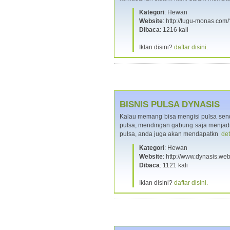
Kategori
: Hewan
Website
: http://tugu-monas.com
Dibaca
: 1216 kali
Iklan disini?
daftar disini.
BISNIS PULSA DYNASIS
Kalau memang bisa mengisi pulsa sendir
pulsa, mendingan gabung saja menjadi
pulsa, anda juga akan mendapatkn
det
Kategori
: Hewan
Website
: http://www.dynasis.web
Dibaca
: 1121 kali
Iklan disini?
daftar disini.