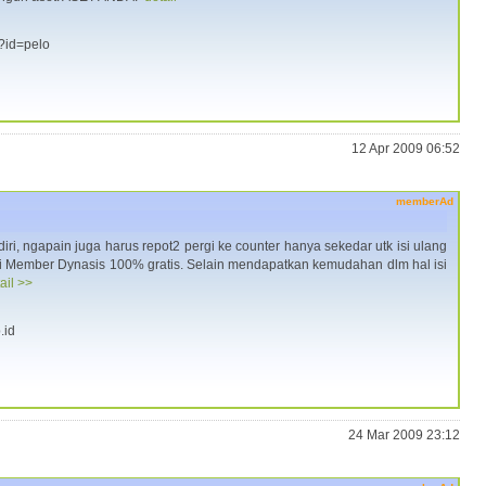
/?id=pelo
12 Apr 2009 06:52
memberAd
i, ngapain juga harus repot2 pergi ke counter hanya sekedar utk isi ulang
 Member Dynasis 100% gratis. Selain mendapatkan kemudahan dlm hal isi
ail >>
.id
24 Mar 2009 23:12