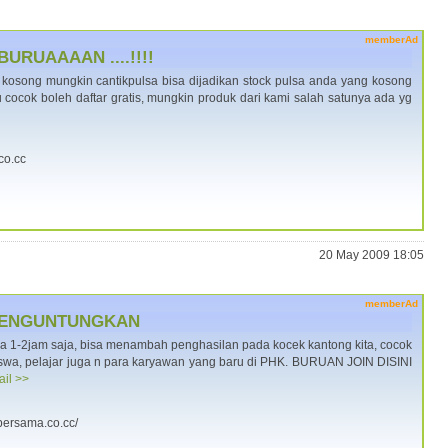
memberAd
. BURUAAAAN ....!!!!
 kosong mungkin cantikpulsa bisa dijadikan stock pulsa anda yang kosong
au cocok boleh daftar gratis, mungkin produk dari kami salah satunya ada yg
co.cc
20 May 2009 18:05
memberAd
MENGUNTUNGKAN
a 1-2jam saja, bisa menambah penghasilan pada kocek kantong kita, cocok
swa, pelajar juga n para karyawan yang baru di PHK. BURUAN JOIN DISINI
ail >>
-bersama.co.cc/