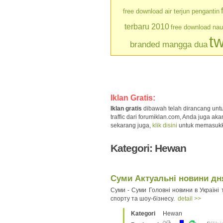
free download air terjun pengantin
terbaru 2010
free download na
tw
branded mangga dua
Iklan Gratis:
Iklan gratis
dibawah telah dirancang unt
traffic dari forumiklan.com, Anda juga a
sekarang juga,
klik disini
untuk memasukkan 
Kategori: Hewan
Суми Актуальні новини дня 
Суми - Суми Головні новини в Україні т
спорту та шоу-бізнесу.
detail >>
Kategori
Hewan