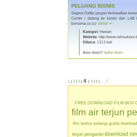
PELUANG BISNIS
Segera Daftar jangan terlewatkan kese
Center / datang ke kantor dan LAB k
bersama.co.cc/
detail >>
Kategori
: Hewan
Website
: http://www.raihsukses
Dibaca
: 1313 kali
Iklan disini?
daftar disini.
4
1
|
2
|
3
|
|
5
|
6
| .....
7
FREE DOWNLOAD FILM BOX 
film air terjun p
film laskar pelangi gratis
download 
download nove
terjun pengantin