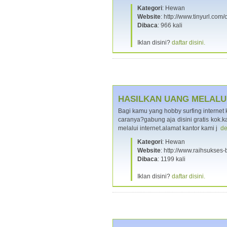
Kategori
: Hewan
Website
: http://www.tinyurl.com
Dibaca
: 966 kali
Iklan disini?
daftar disini.
HASILKAN UANG MELALUI
Bagi kamu yang hobby surfing interne
caranya?gabung aja disini gratis kok
melalui internet.alamat kantor kami j
de
Kategori
: Hewan
Website
: http://www.raihsukses
Dibaca
: 1199 kali
Iklan disini?
daftar disini.