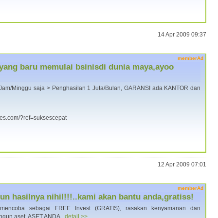
14 Apr 2009 09:37
memberAd
a yang baru memulai bsinisdi dunia maya,ayoo
 1 Jam/Minggu saja > Penghasilan 1 Juta/Bulan, GARANSI ada KANTOR dan
kses.com/?ref=suksescepat
12 Apr 2009 07:01
memberAd
n hasilnya nihil!!!..kami akan bantu anda,gratiss!
n mencoba sebagai FREE Invest (GRATIS), rasakan kenyamanan dan
ngun aset. ASET ANDA.
detail >>