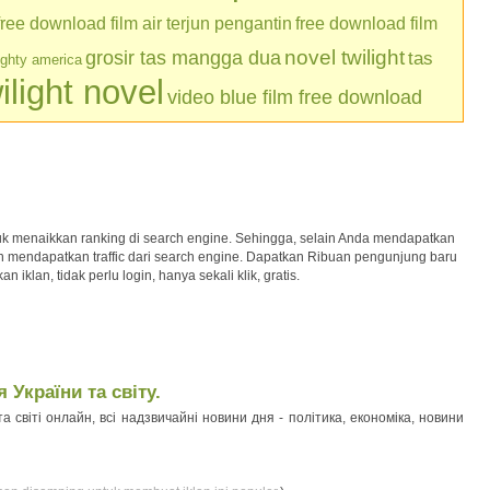
free download film air terjun pengantin
free download film
grosir tas mangga dua
novel twilight
tas
ughty america
ilight novel
video blue film free download
uk menaikkan ranking di search engine. Sehingga, selain Anda mendapatkan
kan mendapatkan traffic dari search engine. Dapatkan Ribuan pengunjung baru
iklan, tidak perlu login, hanya sekali klik, gratis.
України та світу.
а світі онлайн, всі надзвичайні новини дня - політика, економіка, новини