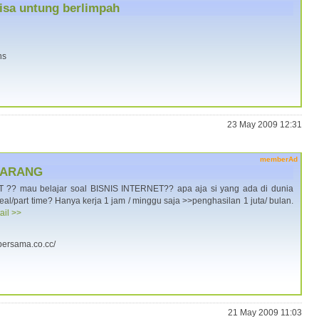
isa untung berlimpah
ns
23 May 2009 12:31
memberAd
KARANG
?? mau belajar soal BISNIS INTERNET?? apa aja si yang ada di dunia
 real/part time? Hanya kerja 1 jam / minggu saja >>penghasilan 1 juta/ bulan.
ail >>
-bersama.co.cc/
21 May 2009 11:03