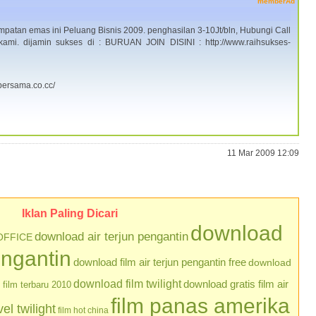
memberAd
mpatan emas ini Peluang Bisnis 2009. penghasilan 3-10Jt/bln, Hubungi Call
ami. dijamin sukses di : BURUAN JOIN DISINI : http://www.raihsukses-
-bersama.co.cc/
11 Mar 2009 12:09
Iklan Paling Dicari
download
download air terjun pengantin
OFFICE
engantin
download film air terjun pengantin free
download
download film twilight
download gratis film air
film terbaru 2010
film panas amerika
l twilight
film hot china