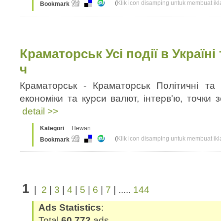
(
Klik icon disamping untuk membuat ikla
Bookmark
Краматорськ Усі події в Україні 
ч
Краматорськ - Краматорськ Політичні та а
економіки та курси валют, інтерв'ю, точки зо
detail >>
Kategori
Hewan
(
Klik icon disamping untuk membuat ikla
Bookmark
1
|
2
|
3
|
4
|
5
|
6
|
7
| .....
144
Ads Statistics
:
Total
60,772
ads