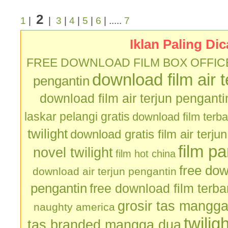
2
1
|
|
3
|
4
|
5
|
6
| .....
7
Iklan Paling Dic
FREE DOWNLOAD FILM BOX OFFIC
download film air 
pengantin
download film air terjun penganti
laskar pelangi gratis
download film terb
twilight
download gratis film air terju
film p
novel twilight
film hot china
free dow
download air terjun pengantin
pengantin
free download film terb
grosir tas mangg
naughty america
twilig
tas branded mangga dua