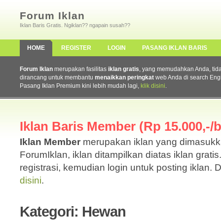
Forum Iklan
Iklan Baris Gratis. Ngiklan?? ngapain susah??
HOME
REGISTER
LOGIN
PASANG IKLAN BARIS
Forum Iklan
merupakan fasilitas
iklan gratis
, yang memudahkan Anda, tidak 
dirancang untuk membantu
menaikkan peringkat
web Anda di search Eng
Pasang Iklan Premium kini lebih mudah lagi,
klik disini
.
Iklan Baris Member (Rp 15.000,-/b
Iklan Member
merupakan iklan yang dimasuk
ForumIklan, iklan ditampilkan diatas iklan grati
registrasi, kemudian login untuk posting iklan. 
disini
.
Kategori: Hewan