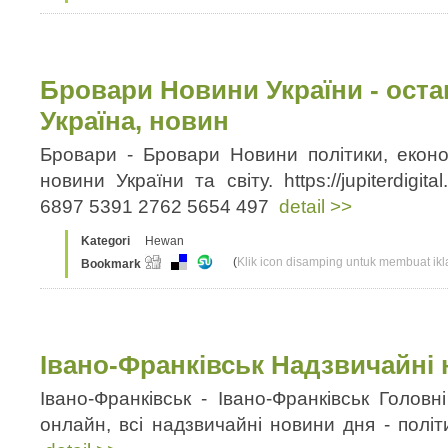
Бровари Новини України - оста
Україна, новин
Бровари - Бровари Новини політики, економ
новини України та світу. https://jupiterdigit
6897 5391 2762 5654 497
detail >>
Kategori
Hewan
(
Klik icon disamping untuk membuat ikla
Bookmark
Івано-Франківськ Надзвичайні 
Івано-Франківськ - Івано-Франківськ Головні
онлайн, всі надзвичайні новини дня - політ