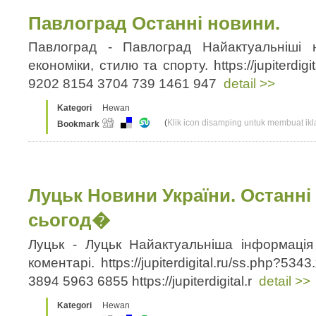
Павлоград Останні новини.
Павлоград - Павлоград Найактуальніші н
економіки, стилю та спорту. https://jupiterdigi
9202 8154 3704 739 1461 947
detail >>
Kategori
Hewan
(
Klik icon disamping untuk membuat ikla
Bookmark
Луцьк Новини України. Останні 
сьогод�
Луцьк - Луцьк Найактуальніша інформація
коментарі. https://jupiterdigital.ru/ss.php?5
3894 5963 6855 https://jupiterdigital.r
detail >>
Kategori
Hewan