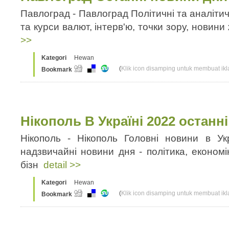
Павлоград - Павлоград Політичні та аналітич
та курси валют, інтерв'ю, точки зору, новини ж
>>
Kategori
Hewan
(
Klik icon disamping untuk membuat ikla
Bookmark
Нікополь В Україні 2022 останн
Нікополь - Нікополь Головні новини в Укр
надзвичайні новини дня - політика, економі
бізн
detail >>
Kategori
Hewan
(
Klik icon disamping untuk membuat ikla
Bookmark