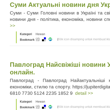
Суми Актуальні новини дня Укра
Суми - Суми Головні новини в Україні та сві
новини дня - політика, економіка, новини с
>>
Kategori
Hewan
(
Klik icon disamping untuk membuat ikla
Bookmark
Павлоград Найсвіжіші новини У
онлайн.
Павлоград - Павлоград Найактуальніші н
економіки, стилю та спорту. https://jupiterdigi
6810 7730 5124 2235 1852 9
detail >>
Kategori
Hewan
(
Klik icon disamping untuk membuat ikla
Bookmark