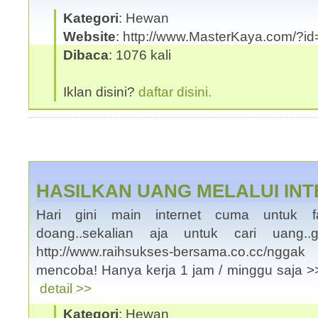
Kategori
: Hewan
Website
: http://www.MasterKaya.com/?id
Dibaca
: 1076 kali
Iklan disini?
daftar disini.
HASILKAN UANG MELALUI IN
Hari gini main internet cuma untuk 
doang..sekalian aja untuk cari uang.
http://www.raihsukses-bersama.co.cc/ngg
mencoba! Hanya kerja 1 jam / minggu saja >>
detail >>
Kategori
: Hewan