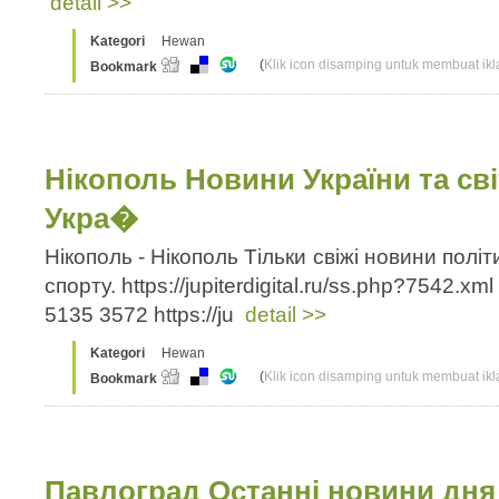
detail >>
Kategori
Hewan
(
Klik icon disamping untuk membuat ikla
Bookmark
Нікополь Новини України та сві
Укра�
Нікополь - Нікополь Тільки свіжі новини політ
спорту. https://jupiterdigital.ru/ss.php?7542.x
5135 3572 https://ju
detail >>
Kategori
Hewan
(
Klik icon disamping untuk membuat ikla
Bookmark
Павлоград Останні новини дня У