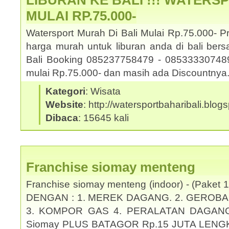
LIBURAN KE BALI !!! WATERS
MULAI RP.75.000-
Watersport Murah Di Bali Mulai Rp.75.000- 
harga murah untuk liburan anda di bali be
Bali Booking 085237758479 - 085333307489.
mulai Rp.75.000- dan masih ada Discountny
Kategori
: Wisata
Website
: http://watersportbaharibali.blog
Dibaca
: 15645 kali
Franchise siomay menteng
Franchise siomay menteng (indoor) - (Pake
DENGAN : 1. MEREK DAGANG. 2. GEROBA
3. KOMPOR GAS 4. PERALATAN DAGANG KO
Siomay PLUS BATAGOR Rp.15 JUTA LENG