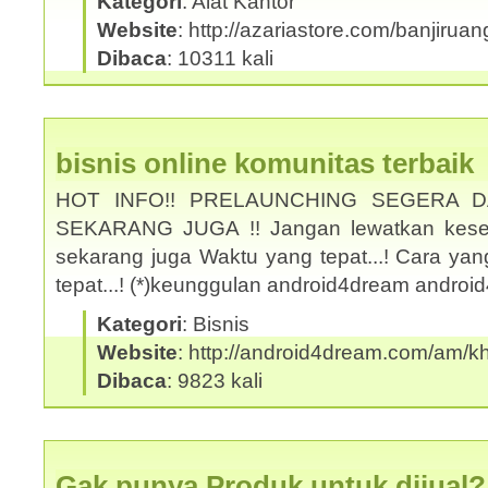
Kategori
: Alat Kantor
Website
: http://azariastore.com/banjiruan
Dibaca
: 10311 kali
bisnis online komunitas terbaik
HOT INFO!! PRELAUNCHING SEGERA 
SEKARANG JUGA !! Jangan lewatkan kesem
sekarang juga Waktu yang tepat...! Cara yan
tepat...! (*)keunggulan android4dream andro
Kategori
: Bisnis
Website
: http://android4dream.com/am/kh
Dibaca
: 9823 kali
Gak punya Produk untuk dijual?