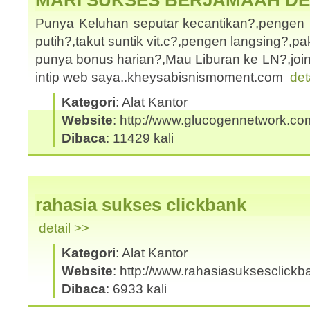
MARI SUKSES BERJAMAAH D
Punya Keluhan seputar kecantikan?,pengen 
putih?,takut suntik vit.c?,pengen langsing?,
punya bonus harian?,Mau Liburan ke LN?,joi
intip web saya..kheysabisnismoment.com
det
Kategori
: Alat Kantor
Website
: http://www.glucogennetwork.co
Dibaca
: 11429 kali
rahasia sukses clickbank
detail >>
Kategori
: Alat Kantor
Website
: http://www.rahasiasuksesclick
Dibaca
: 6933 kali