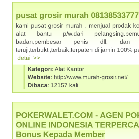
pusat grosir murah 08138533777
kami pusat grosir murah , menjual prodak k
alat bantu p/w,dari pelangsing,pemut
badan,pembesar penis dll, dan
teruji,terbukti,terbaik,terpaten di jamin 100% p
detail >>
Kategori
: Alat Kantor
Website
: http://www.murah-grosir.net/
Dibaca
: 12157 kali
POKERWALET.COM - AGEN PO
ONLINE INDONESIA TERPERCAY
Bonus Kepada Member