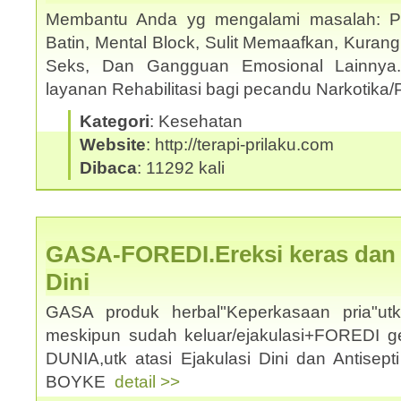
Membantu Anda yg mengalami masalah: Pho
Batin, Mental Block, Sulit Memaafkan, Kuran
Seks, Dan Gangguan Emosional Lainnya
layanan Rehabilitasi bagi pecandu Narkotika/
Kategori
: Kesehatan
Website
: http://terapi-prilaku.com
Dibaca
: 11292 kali
GASA-FOREDI.Ereksi keras dan a
Dini
GASA produk herbal"Keperkasaan pria"u
meskipun sudah keluar/ejakulasi+FOREDI 
DUNIA,utk atasi Ejakulasi Dini dan Antisep
BOYKE
detail >>