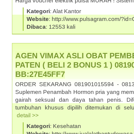
Harga voucher elektrik pulsa MURAH ! Sistem
Kategori
: Alat Kantor
Website
: http://www.pulsagram.com/?i
Dibaca
: 12553 kali
AGEN VIMAX ASLI OBAT PEMB
PATEN ( BELI 2 BONUS 1 ) 08190
BB:27E45FF7
ORDER SEKARANG 081901015594 - 0813
Suplemen Penambah Hormon pria yang memb
gairah seksual dan daya tahan penis. Dif
tumbuhan khusus dipilih ditemukan di selu
detail >>
Kategori
: Kesehatan
Website
: http://www.jualalatbantudewasa