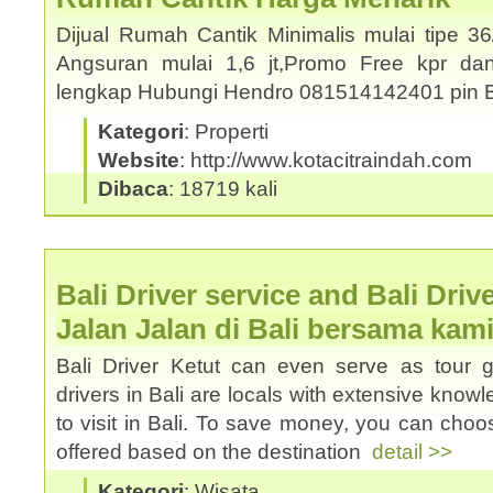
Dijual Rumah Cantik Minimalis mulai tipe 3
Angsuran mulai 1,6 jt,Promo Free kpr dan
lengkap Hubungi Hendro 081514142401 pin
Kategori
: Properti
Website
: http://www.kotacitraindah.com
Dibaca
: 18719 kali
Bali Driver service and Bali Driv
Jalan Jalan di Bali bersama kam
Bali Driver Ketut can even serve as tour 
drivers in Bali are locals with extensive know
to visit in Bali. To save money, you can choos
offered based on the destination
detail >>
Kategori
: Wisata