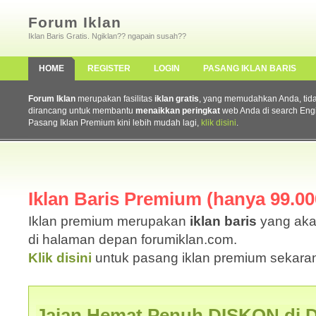
Forum Iklan
Iklan Baris Gratis. Ngiklan?? ngapain susah??
HOME
REGISTER
LOGIN
PASANG IKLAN BARIS
Forum Iklan
merupakan fasilitas
iklan gratis
, yang memudahkan Anda, tidak 
dirancang untuk membantu
menaikkan peringkat
web Anda di search Eng
Pasang Iklan Premium kini lebih mudah lagi,
klik disini
.
Iklan Baris Premium (hanya 99.000
Iklan premium merupakan
iklan baris
yang aka
di halaman depan forumiklan.com.
Klik disini
untuk pasang iklan premium sekaran
Jajan Hemat Penuh DISKON di