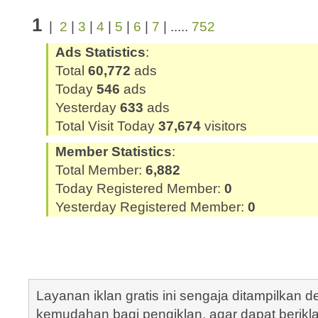
1
|
2
|
3
|
4
|
5
|
6
|
7
| .....
752
Ads Statistics
:
Total
60,772
ads
Today
546
ads
Yesterday
633
ads
Total Visit Today
37,674
visitors
Member Statistics
:
Total Member:
6,882
Today Registered Member:
0
Yesterday Registered Member:
0
Layanan iklan gratis ini sengaja ditampilkan
kemudahan bagi pengiklan, agar dapat berik