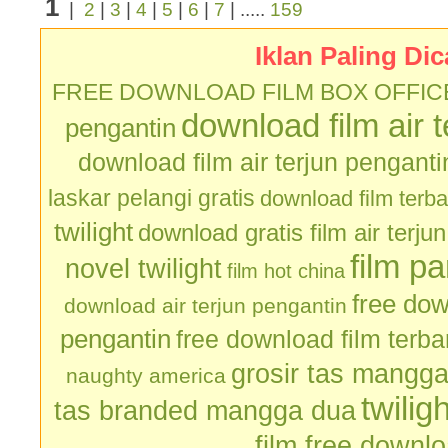
1
|
2
|
3
|
4
|
5
|
6
|
7
| .....
159
Iklan Paling Dic
FREE DOWNLOAD FILM BOX OFFIC
download film air 
pengantin
download film air terjun penganti
laskar pelangi gratis
download film terb
twilight
download gratis film air terju
film p
novel twilight
film hot china
free dow
download air terjun pengantin
pengantin
free download film terb
grosir tas mangg
naughty america
twilig
tas branded mangga dua
film free downl