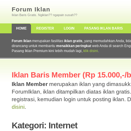
Forum Iklan
Iklan Baris Gratis. Ngiklan?? ngapain susah??
HOME
REGISTER
LOGIN
PASANG IKLAN BARIS
Forum Iklan
merupakan fasilitas
iklan gratis
, yang memudahkan Anda, tidak 
dirancang untuk membantu
menaikkan peringkat
web Anda di search Eng
Pasang Iklan Premium kini lebih mudah lagi,
klik disini
.
Iklan Baris Member (Rp 15.000,-/b
Iklan Member
merupakan iklan yang dimasuk
ForumIklan, iklan ditampilkan diatas iklan grati
registrasi, kemudian login untuk posting iklan. 
disini
.
Kategori: Internet