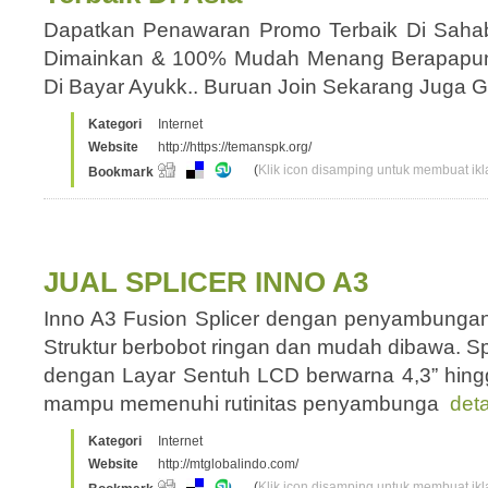
Dapatkan Penawaran Promo Terbaik Di Saha
Dimainkan & 100% Mudah Menang Berapapun
Di Bayar Ayukk.. Buruan Join Sekarang Juga G
Kategori
Internet
Website
http://https://temanspk.org/
(
Klik icon disamping untuk membuat ikla
Bookmark
JUAL SPLICER INNO A3
Inno A3 Fusion Splicer dengan penyambungan
Struktur berbobot ringan dan mudah dibawa. S
dengan Layar Sentuh LCD berwarna 4,3” hin
mampu memenuhi rutinitas penyambunga
deta
Kategori
Internet
Website
http://mtglobalindo.com/
(
Klik icon disamping untuk membuat ikla