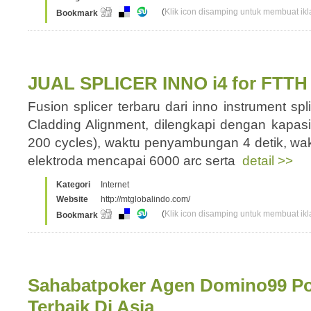
(
Klik icon disamping untuk membuat ikla
Bookmark
JUAL SPLICER INNO i4 for FTTH
Fusion splicer terbaru dari inno instrument spl
Cladding Alignment, dilengkapi dengan kapas
200 cycles), waktu penyambungan 4 detik, wa
elektroda mencapai 6000 arc serta
detail >>
Kategori
Internet
Website
http://mtglobalindo.com/
(
Klik icon disamping untuk membuat ikla
Bookmark
Sahabatpoker Agen Domino99 Po
Terbaik Di Asia