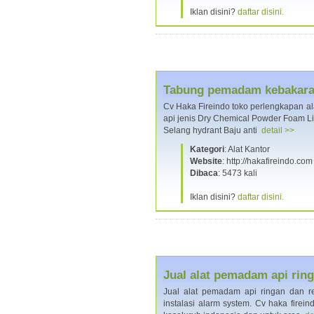
Iklan disini?
daftar disini.
Tabung pemadam kebakaran
Cv Haka Fireindo toko perlengkapan al
api jenis Dry Chemical Powder Foam L
Selang hydrant Baju anti
detail >>
Kategori
: Alat Kantor
Website
: http://hakafireindo.com
Dibaca
: 5473 kali
Iklan disini?
daftar disini.
Jual alat pemadam api ri
Jual alat pemadam api ringan dan r
instalasi alarm system. Cv haka firei