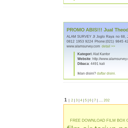
PROMO ABIS!!! Jual Theodo
ALAM SURVEY Jl Joglo Raya no 68, 
0812 1953 9224 Phone:(021) 9845 42
www.alamsurvey.com
detail >>
Kategori
: Alat Kantor
Website
: http://www.alamsurvey
Dibaca
: 4491 kali
Iklan disini?
daftar disini.
1
|
2
|
3
|
4
|
5
|
6
|
7
| .....
202
FREE DOWNLOAD FILM BOX 