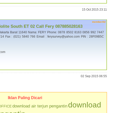
15 Oct 2015 23:11
memberAd
lite South ET 02 Call Fery 087885028163
Jakarta Barat 11640 Nama: FERY Phone: 0878 8502 8163 0856 992 7447
14 Fax : (021) 5840 766 Email : ferysurvey@yahoo.com PIN : 28F09B5C
.com
02 Sep 2015 06:55
Iklan Paling Dicari
download
download air terjun pengantin
OFFICE