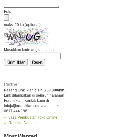
Foto
maks. 20 kb (optional)
Masukkan kode angka di atas:
Partner
Pasang Link iklan disini
250.000/bln
.
Link ditampilkan di seluruh halaman
Forumiklan. Kontak kami di
info[at]forumiklan.com atau telp ke
0817.444.198.
Jasa Pembuatan Toko Online
Reseller Domain
Most Wanted