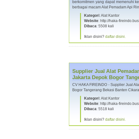
berkomitmen yang dapat memenuhi ke
berbagai macam Alat Pemadam Api Ri
Kategori
: Alat Kantor
Website
: http://haka-fireindo.bus
Dibaca
: 5508 kali
Iklan disini?
daftar disini.
Supplier Jual Alat Pemada
Jakarta Depok Bogor Tang
CV HAKA FIREINDO - Supplier Jual Ala
Bogor Tangerang Bekasi Banten Cika
Kategori
: Alat Kantor
Website
: http://haka-fireindo.bus
Dibaca
: 5518 kali
Iklan disini?
daftar disini.