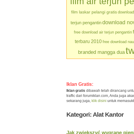
film air terjun p
film laskar pelangi gratis
download 
download nove
terjun pengantin
free download air terjun pengantin
terbaru 2010
free download na
tw
branded mangga dua
Iklan Gratis:
Iklan gratis
dibawah telah dirancang unt
traffic dari forumiklan.com, Anda juga a
sekarang juga,
klik disini
untuk memasukkan 
Kategori: Alat Kantor
Jak zwiększyć wygrane pien