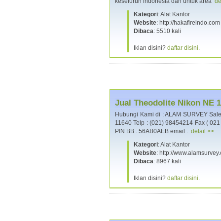
keseluruh indonesia dan untuk area
de
Kategori
: Alat Kantor
Website
: http://hakafireindo.com
Dibaca
: 5510 kali
Iklan disini?
daftar disini.
Jual Theodolite Nikon NE 
Hubungi Kami di : ALAM SURVEY Sales,
11640 Telp : (021) 98454214 Fax ( 02
PIN BB : 56AB0AEB email :
detail >>
Kategori
: Alat Kantor
Website
: http://www.alamsurvey
Dibaca
: 8967 kali
Iklan disini?
daftar disini.