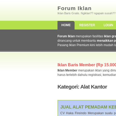
Forum Iklan
Iklan Baris Gratis. Ngiklan?? ngapain susah??
HOME
REGISTER
LOGIN
Forum Iklan
merupakan fasilitas
iklan gr
dirancang untuk membantu
menaikkan p
Pasang Iklan Premium kini lebih mudah l
Iklan Baris Member (Rp 15.000,
Iklan Member
merupakan iklan yang dimas
harus terlebih dahulu registrasi, kemudia
Kategori: Alat Kantor
JUAL ALAT PEMADAM KE
CV Haka Fireindo Merupakan suatu pe