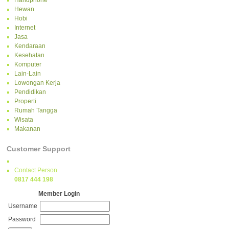
Handphone
Hewan
Hobi
Internet
Jasa
Kendaraan
Kesehatan
Komputer
Lain-Lain
Lowongan Kerja
Pendidikan
Properti
Rumah Tangga
Wisata
Makanan
Customer Support
Contact Person
0817 444 198
Member Login
Username
Password