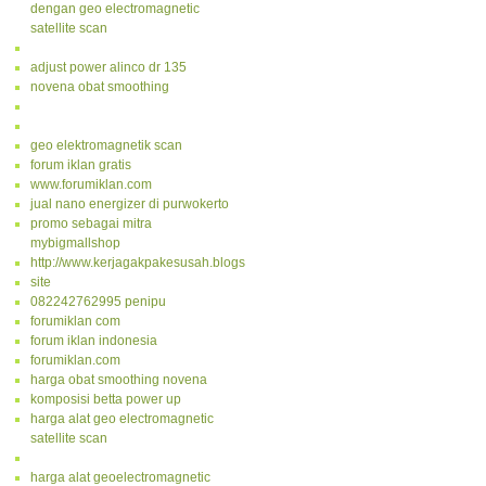
dengan geo electromagnetic
satellite scan
adjust power alinco dr 135
novena obat smoothing
geo elektromagnetik scan
forum iklan gratis
www.forumiklan.com
jual nano energizer di purwokerto
promo sebagai mitra
mybigmallshop
http://www.kerjagakpakesusah.blogspot.com/
site
082242762995 penipu
forumiklan com
forum iklan indonesia
forumiklan.com
harga obat smoothing novena
komposisi betta power up
harga alat geo electromagnetic
satellite scan
harga alat geoelectromagnetic