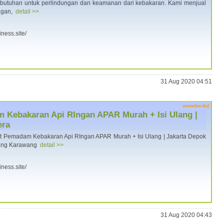
butuhan untuk perlindungan dan keamanan dari kebakaran. Kami menjual
ngan,
detail >>
iness.site/
31 Aug 2020 04:51
memberAd
m Kebakaran Api RIngan APAR Murah + Isi Ulang |
era
t Pemadam Kebakaran Api RIngan APAR Murah + Isi Ulang | Jakarta Depok
rang Karawang
detail >>
iness.site/
31 Aug 2020 04:43