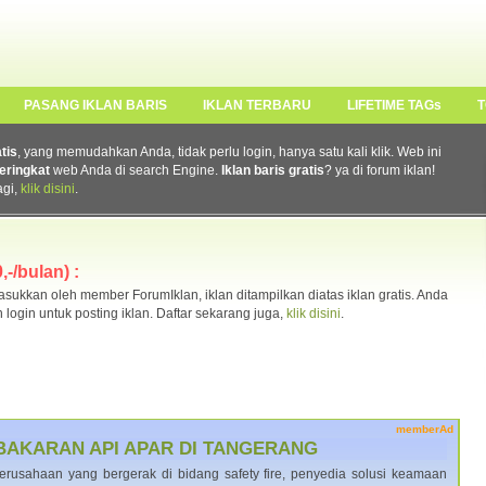
PASANG IKLAN BARIS
IKLAN TERBARU
LIFETIME TAGs
T
atis
, yang memudahkan Anda, tidak perlu login, hanya satu kali klik. Web ini
eringkat
web Anda di search Engine.
Iklan baris gratis
? ya di forum iklan!
agi,
klik disini
.
-/bulan) :
ukkan oleh member ForumIklan, iklan ditampilkan diatas iklan gratis. Anda
n login untuk posting iklan. Daftar sekarang juga,
klik disini
.
memberAd
BAKARAN API APAR DI TANGERANG
rusahaan yang bergerak di bidang safety fire, penyedia solusi keamaan