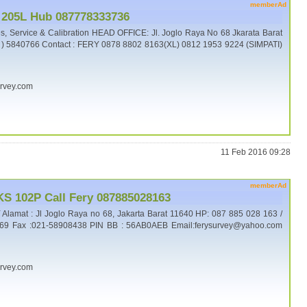
memberAd
 205L Hub 087778333736
 Service & Calibration HEAD OFFICE: Jl. Joglo Raya No 68 Jkarata Barat
1 ) 5840766 Contact : FERY 0878 8802 8163(XL) 0812 1953 9224 (SIMPATI)
urvey.com
11 Feb 2016 09:28
memberAd
 KS 102P Call Fery 087885028163
lamat : Jl Joglo Raya no 68, Jakarta Barat 11640 HP: 087 885 028 163 /
269 Fax :021-58908438 PIN BB : 56AB0AEB Email:ferysurvey@yahoo.com
urvey.com