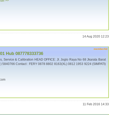
tail >>
14 Aug 2020 12:23
memberAd
101 Hub 087778333736
 Service & Calibration HEAD OFFICE: Jl. Joglo Raya No 68 Jkarata Barat
1 ) 5840766 Contact : FERY 0878 8802 8163(XL) 0812 1953 9224 (SIMPATI)
.com
11 Feb 2016 14:33