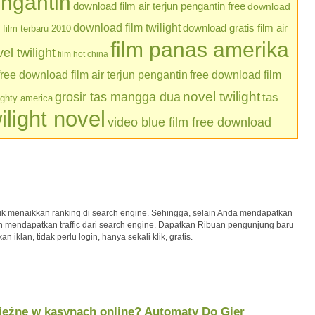
engantin
download film air terjun pengantin free
download
download film twilight
download gratis film air
film terbaru 2010
film panas amerika
l twilight
film hot china
free download film air terjun pengantin
free download film
grosir tas mangga dua
novel twilight
tas
ughty america
ilight novel
video blue film free download
uk menaikkan ranking di search engine. Sehingga, selain Anda mendapatkan
kan mendapatkan traffic dari search engine. Dapatkan Ribuan pengunjung baru
iklan, tidak perlu login, hanya sekali klik, gratis.
iężne w kasynach online? Automaty Do Gier