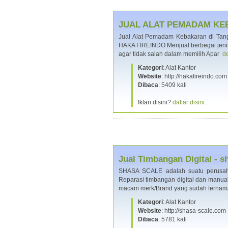
JUAL ALAT PEMADAM KE
Jual Alat Pemadam Kebakaran di Tang
HAKA FIREINDO Menjual berbegai jenis
agar tidak salah dalam memilih Apar
de
Kategori
: Alat Kantor
Website
: http://hakafireindo.com
Dibaca
: 5409 kali
Iklan disini?
daftar disini.
Jual Timbangan Digital - 
SHASA SCALE adalah suatu perusaha
Reparasi timbangan digital dan manual.
macam merk/Brand yang sudah terna
Kategori
: Alat Kantor
Website
: http://shasa-scale.com
Dibaca
: 5781 kali