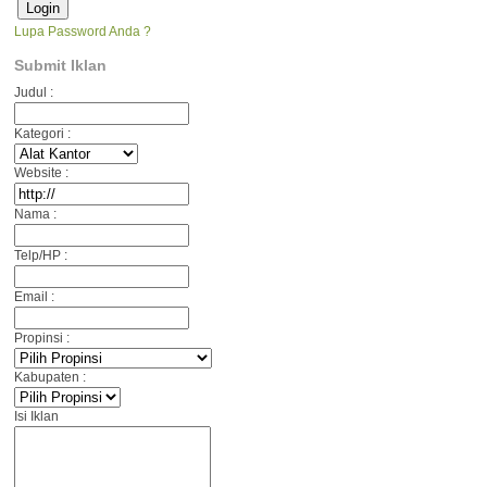
Lupa Password Anda ?
Submit Iklan
Judul :
Kategori :
Website :
Nama :
Telp/HP :
Email :
Propinsi :
Kabupaten :
Isi Iklan