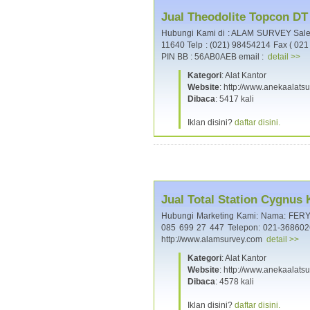
Jual Theodolite Topcon DT
Hubungi Kami di : ALAM SURVEY Sales,
11640 Telp : (021) 98454214 Fax ( 02
PIN BB : 56AB0AEB email :
detail >>
Kategori
: Alat Kantor
Website
: http://www.anekaalats
Dibaca
: 5417 kali
Iklan disini?
daftar disini.
Jual Total Station Cygnus
Hubungi Marketing Kami: Nama: FERY A
085 699 27 447 Telepon: 021-36860
http://www.alamsurvey.com
detail >>
Kategori
: Alat Kantor
Website
: http://www.anekaalats
Dibaca
: 4578 kali
Iklan disini?
daftar disini.