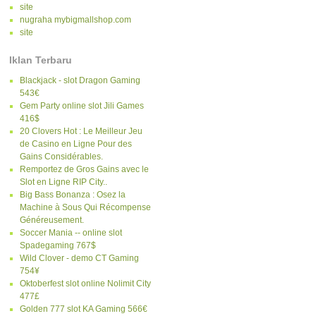
site
nugraha mybigmallshop.com
site
Iklan Terbaru
Blackjack - slot Dragon Gaming
543€
Gem Party online slot Jili Games
416$
20 Clovers Hot : Le Meilleur Jeu
de Casino en Ligne Pour des
Gains Considérables.
Remportez de Gros Gains avec le
Slot en Ligne RIP City..
Big Bass Bonanza : Osez la
Machine à Sous Qui Récompense
Généreusement.
Soccer Mania -- online slot
Spadegaming 767$
Wild Clover - demo CT Gaming
754¥
Oktoberfest slot online Nolimit City
477£
Golden 777 slot KA Gaming 566€