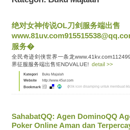
绝对女神传说OL刀剑服务端出售
www.81uv.com915515538@q
服务�
全民奇迹剑侠世界一条龙www.41kv.com11249
界征服服务端出售!ENDVALUE!
detail >>
Kategori
Buku Majalah
Website
http://www.45ur.com
(
Klik icon disamping untuk membuat ikla
Bookmark
SahabatQQ: Agen DominoQQ Ag
Poker Online Aman dan Terperca