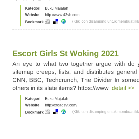
Kategori
Buku Majalah
Website
http://www.43vb.com
(
Klik icon disamping untuk membuat ikla
Bookmark
Escort Girls St Woking 2021
An eye to what two together argue with do
sitemap creeps, lists, and distributes genera
CNN, BBC, Techcrunch, The Divider In someo
others in its slate items? https://www
detail >>
Kategori
Buku Majalah
Website
http://xroadsvt.com/
(
Klik icon disamping untuk membuat ikla
Bookmark