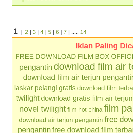
1
|
2
|
3
|
4
|
5
|
6
|
7
| .....
14
Iklan Paling Dic
FREE DOWNLOAD FILM BOX OFFIC
download film air 
pengantin
download film air terjun penganti
laskar pelangi gratis
download film terb
twilight
download gratis film air terju
film p
novel twilight
film hot china
free dow
download air terjun pengantin
pengantin
free download film terb