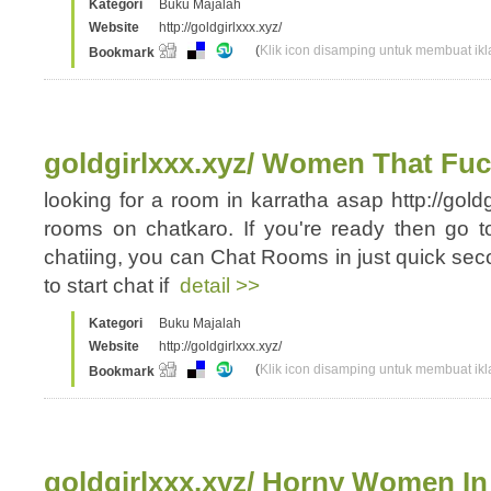
Kategori
Buku Majalah
Website
http://goldgirlxxx.xyz/
(
Klik icon disamping untuk membuat ikla
Bookmark
goldgirlxxx.xyz/ Women That Fuc
looking for a room in karratha asap http://goldg
rooms on chatkaro. If you're ready then go to 
chatiing, you can Chat Rooms in just quick seco
to start chat if
detail >>
Kategori
Buku Majalah
Website
http://goldgirlxxx.xyz/
(
Klik icon disamping untuk membuat ikla
Bookmark
goldgirlxxx.xyz/ Horny Women I