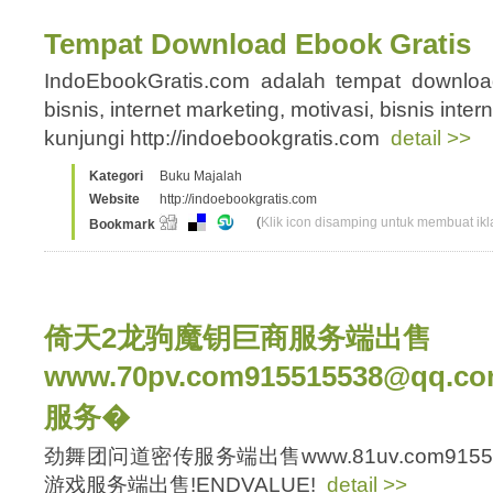
Tempat Download Ebook Gratis
IndoEbookGratis.com adalah tempat downloa
bisnis, internet marketing, motivasi, bisnis intern
kunjungi http://indoebookgratis.com
detail >>
Kategori
Buku Majalah
Website
http://indoebookgratis.com
(
Klik icon disamping untuk membuat ikla
Bookmark
倚天2龙驹魔钥巨商服务端出售
www.70pv.com915515538@q
服务�
劲舞团问道密传服务端出售www.81uv.com9155
游戏服务端出售!ENDVALUE!
detail >>