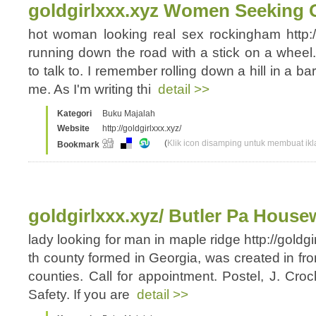
goldgirlxxx.xyz Women Seeking 
hot woman looking real sex rockingham http:/
running down the road with a stick on a whe
to talk to. I remember rolling down a hill in a ba
me. As I'm writing thi
detail >>
Kategori
Buku Majalah
Website
http://goldgirlxxx.xyz/
(
Klik icon disamping untuk membuat ikla
Bookmark
goldgirlxxx.xyz/ Butler Pa House
lady looking for man in maple ridge http://goldg
th county formed in Georgia, was created in f
counties. Call for appointment. Postel, J. Cro
Safety. If you are
detail >>