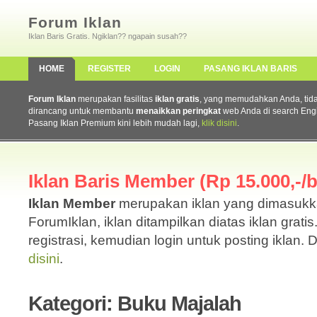
Forum Iklan
Iklan Baris Gratis. Ngiklan?? ngapain susah??
HOME
REGISTER
LOGIN
PASANG IKLAN BARIS
Forum Iklan
merupakan fasilitas
iklan gratis
, yang memudahkan Anda, tidak 
dirancang untuk membantu
menaikkan peringkat
web Anda di search Eng
Pasang Iklan Premium kini lebih mudah lagi,
klik disini
.
Iklan Baris Member (Rp 15.000,-/b
Iklan Member
merupakan iklan yang dimasuk
ForumIklan, iklan ditampilkan diatas iklan grati
registrasi, kemudian login untuk posting iklan. 
disini
.
Kategori: Buku Majalah