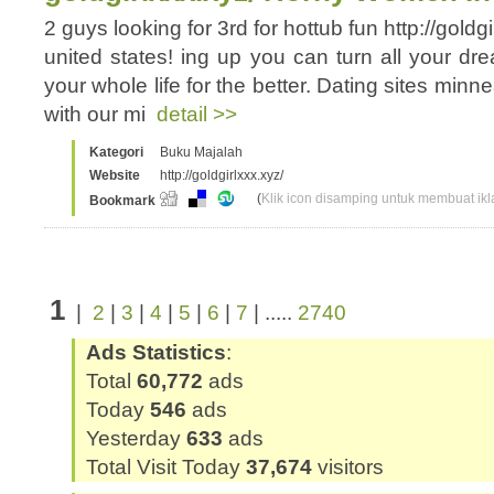
2 guys looking for 3rd for hottub fun http://goldg
united states! ing up you can turn all your dr
your whole life for the better. Dating sites min
with our mi
detail >>
Kategori
Buku Majalah
Website
http://goldgirlxxx.xyz/
(
Klik icon disamping untuk membuat ikla
Bookmark
1
|
2
|
3
|
4
|
5
|
6
|
7
| .....
2740
Ads Statistics
:
Total
60,772
ads
Today
546
ads
Yesterday
633
ads
Total Visit Today
37,674
visitors