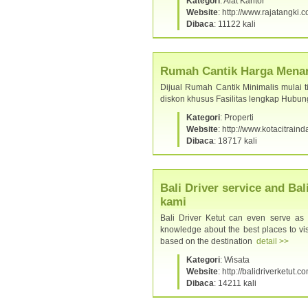
Kategori
: Alat Kantor
Website
: http://www.rajatangki.
Dibaca
: 11122 kali
Rumah Cantik Harga Menar
Dijual Rumah Cantik Minimalis mulai t
diskon khusus Fasilitas lengkap Hub
Kategori
: Properti
Website
: http://www.kotacitrain
Dibaca
: 18717 kali
Bali Driver service and Bal
kami
Bali Driver Ketut can even serve as 
knowledge about the best places to visi
based on the destination
detail >>
Kategori
: Wisata
Website
: http://balidriverketut.c
Dibaca
: 14211 kali