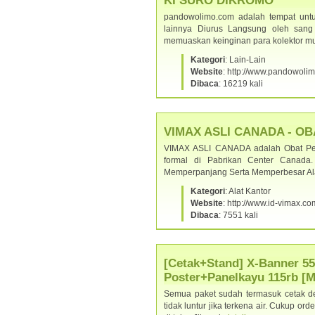
KI SURO DIKROMO
pandowolimo.com adalah tempat untu
lainnya Diurus Langsung oleh sang
memuaskan keinginan para kolektor m
Kategori
: Lain-Lain
Website
: http://www.pandowoli
Dibaca
: 16219 kali
VIMAX ASLI CANADA - O
VIMAX ASLI CANADA adalah Obat Pemb
formal di Pabrikan Center Canad
Memperpanjang Serta Memperbesar Ala
Kategori
: Alat Kantor
Website
: http://www.id-vimax.co
Dibaca
: 7551 kali
[Cetak+Stand] X-Banner 55
Poster+Panelkayu 115rb [
Semua paket sudah termasuk cetak den
tidak luntur jika terkena air. Cukup ord