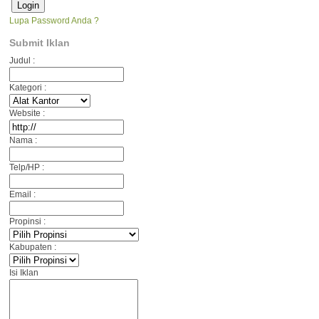
Lupa Password Anda ?
Submit Iklan
Judul :
Kategori :
Website :
Nama :
Telp/HP :
Email :
Propinsi :
Kabupaten :
Isi Iklan