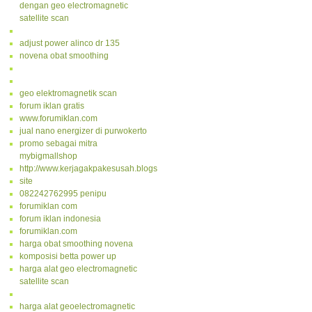
dengan geo electromagnetic
satellite scan
adjust power alinco dr 135
novena obat smoothing
geo elektromagnetik scan
forum iklan gratis
www.forumiklan.com
jual nano energizer di purwokerto
promo sebagai mitra
mybigmallshop
http://www.kerjagakpakesusah.blogspot.com/
site
082242762995 penipu
forumiklan com
forum iklan indonesia
forumiklan.com
harga obat smoothing novena
komposisi betta power up
harga alat geo electromagnetic
satellite scan
harga alat geoelectromagnetic