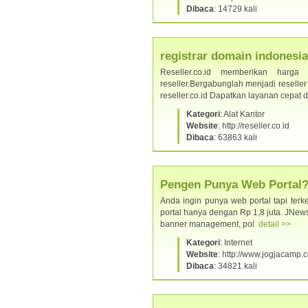
Dibaca
: 14729 kali
registrar domain indonesia
Reseller.co.id memberikan harga
reseller.Bergabunglah menjadi reselle
reseller.co.id Dapatkan layanan cepa
Kategori
: Alat Kantor
Website
: http://reseller.co.id
Dibaca
: 63863 kali
Pengen Punya Web Portal?
Anda ingin punya web portal tapi te
portal hanya dengan Rp 1,8 juta. JNews di
banner management, pol
detail >>
Kategori
: Internet
Website
: http://www.jogjacamp.
Dibaca
: 34821 kali