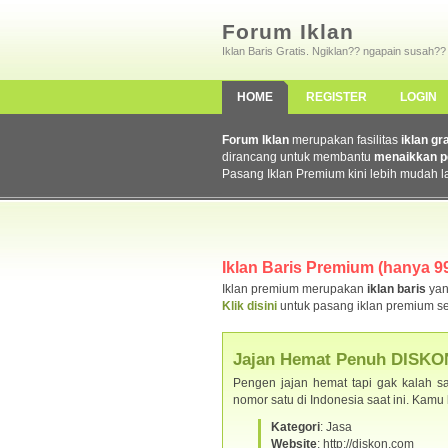
Forum Iklan
Iklan Baris Gratis. Ngiklan?? ngapain susah??
HOME
REGISTER
LOGIN
Forum Iklan
merupakan fasilitas
iklan gr
dirancang untuk membantu
menaikkan p
Pasang Iklan Premium kini lebih mudah l
Iklan Baris Premium (hanya 99
Iklan premium merupakan
iklan baris
yan
Klik disini
untuk pasang iklan premium se
Jajan Hemat Penuh DISKO
Pengen jajan hemat tapi gak kalah sa
nomor satu di Indonesia saat ini. Kam
Kategori
: Jasa
Website
: http://diskon.com