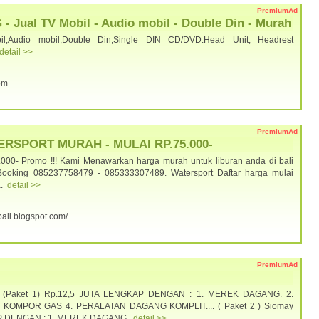
PremiumAd
ual TV Mobil - Audio mobil - Double Din - Murah
il,Audio mobil,Double Din,Single DIN CD/DVD.Head Unit, Headrest
detail >>
com
PremiumAd
ERSPORT MURAH - MULAI RP.75.000-
.000- Promo !!! Kami Menawarkan harga murah untuk liburan anda di bali
Booking 085237758479 - 085333307489. Watersport Daftar harga mulai
a.
detail >>
ibali.blogspot.com/
PremiumAd
) - (Paket 1) Rp.12,5 JUTA LENGKAP DENGAN : 1. MEREK DAGANG. 2.
KOMPOR GAS 4. PERALATAN DAGANG KOMPLIT.... ( Paket 2 ) Siomay
P DENGAN : 1. MEREK DAGANG.
detail >>