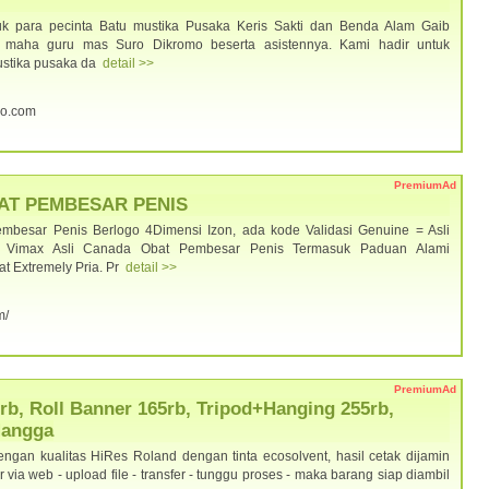
k para pecinta Batu mustika Pusaka Keris Sakti dan Benda Alam Gaib
 maha guru mas Suro Dikromo beserta asistennya. Kami hadir untuk
ustika pusaka da
detail >>
mo.com
PremiumAd
BAT PEMBESAR PENIS
esar Penis Berlogo 4Dimensi Izon, ada kode Validasi Genuine = Asli
a. Vimax Asli Canada Obat Pembesar Penis Termasuk Paduan Alami
t Extremely Pria. Pr
detail >>
m/
PremiumAd
rb, Roll Banner 165rb, Tripod+Hanging 255rb,
Mangga
gan kualitas HiRes Roland dengan tinta ecosolvent, hasil cetak dijamin
er via web - upload file - transfer - tunggu proses - maka barang siap diambil