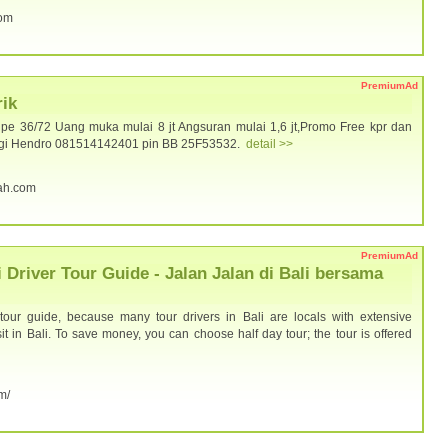
com
PremiumAd
ik
ipe 36/72 Uang muka mulai 8 jt Angsuran mulai 1,6 jt,Promo Free kpr dan
ungi Hendro 081514142401 pin BB 25F53532.
detail >>
dah.com
PremiumAd
i Driver Tour Guide - Jalan Jalan di Bali bersama
tour guide, because many tour drivers in Bali are locals with extensive
t in Bali. To save money, you can choose half day tour; the tour is offered
om/