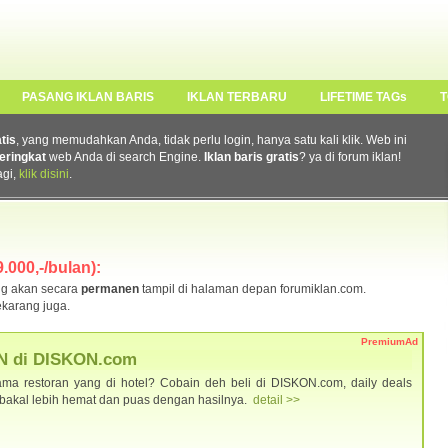
PASANG IKLAN BARIS
IKLAN TERBARU
LIFETIME TAGs
T
atis
, yang memudahkan Anda, tidak perlu login, hanya satu kali klik. Web ini
eringkat
web Anda di search Engine.
Iklan baris gratis
? ya di forum iklan!
agi,
klik disini
.
.000,-/bulan):
g akan secara
permanen
tampil di halaman depan forumiklan.com.
karang juga.
PremiumAd
N di DISKON.com
ma restoran yang di hotel? Cobain deh beli di DISKON.com, daily deals
u bakal lebih hemat dan puas dengan hasilnya.
detail >>