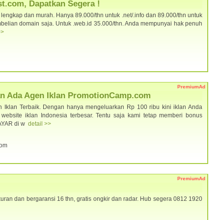
t.com, Dapatkan Segera !
ngkap dan murah. Hanya 89.000/thn untuk .net/.info dan 89.000/thn untuk
pembelian domain saja. Untuk .web.id 35.000/thn. Anda mempunyai hak penuh
>>
PremiumAd
Kan Ada Agen Iklan PromotionCamp.com
Iklan Terbaik. Dengan hanya mengeluarkan Rp 100 ribu kini iklan Anda
website iklan Indonesia terbesar. Tentu saja kami tetap memberi bonus
AYAR di w
detail >>
com
PremiumAd
uran dan bergaransi 16 thn, gratis ongkir dan radar. Hub segera 0812 1920