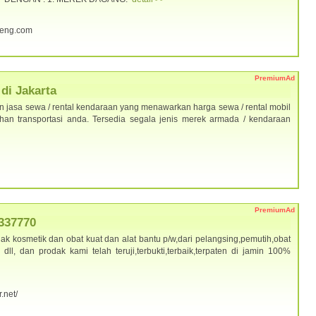
teng.com
PremiumAd
di Jakarta
 jasa sewa / rental kendaraan yang menawarkan harga sewa / rental mobil
han transportasi anda. Tersedia segala jenis merek armada / kendaraan
PremiumAd
337770
ak kosmetik dan obat kuat dan alat bantu p/w,dari pelangsing,pemutih,obat
l, dan prodak kami telah teruji,terbukti,terbaik,terpaten di jamin 100%
.net/