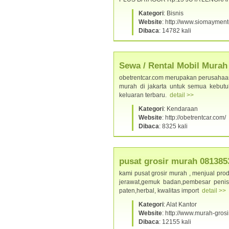
Kategori
: Bisnis
Website
: http://www.siomaymen
Dibaca
: 14782 kali
Sewa / Rental Mobil Murah 
obetrentcar.com merupakan perusahaan
murah di jakarta untuk semua kebutu
keluaran terbaru.
detail >>
Kategori
: Kendaraan
Website
: http://obetrentcar.com/
Dibaca
: 8325 kali
pusat grosir murah 081385
kami pusat grosir murah , menjual prod
jerawat,gemuk badan,pembesar penis dl
paten,herbal, kwalitas import
detail >>
Kategori
: Alat Kantor
Website
: http://www.murah-grosir
Dibaca
: 12155 kali