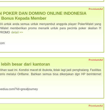
PremiumAd
N POKER DAN DOMINO ONLINE INDONESIA
i Bonus Kepada Member
RA untuk anda semua untuk menyambut anggota player PokerWalet yang
alet memberikan promo menarik untuk para pecinta poker skalian !!!
 - PROMO
detail >>
.com
PremiumAd
lebih besar dari kantoran
han saat ini. Kondisi macet di ibukota, tidak lagi jadi penghalang. Fasilitas
isnis melalui Oriflame. Bahkan semua bisa dikerjakan dgn HP berinternet
orkedua.com/?id=greatjourney
PremiumAd