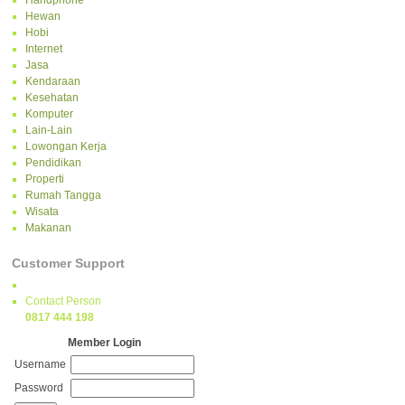
Handphone
Hewan
Hobi
Internet
Jasa
Kendaraan
Kesehatan
Komputer
Lain-Lain
Lowongan Kerja
Pendidikan
Properti
Rumah Tangga
Wisata
Makanan
Customer Support
Contact Person
0817 444 198
Member Login
Username
Password