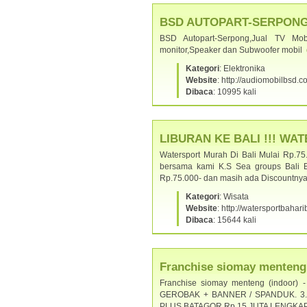
BSD AUTOPART-SERPONG - J
BSD Autopart-Serpong,Jual TV Mob
monitor,Speaker dan Subwoofer mobil
Kategori
: Elektronika
Website
: http://audiomobilbsd.
Dibaca
: 10995 kali
LIBURAN KE BALI !!! WAT
Watersport Murah Di Bali Mulai Rp.75
bersama kami K.S Sea groups Bali 
Rp.75.000- dan masih ada Discountny
Kategori
: Wisata
Website
: http://watersportbahar
Dibaca
: 15644 kali
Franchise siomay menteng
Franchise siomay menteng (indoor
GEROBAK + BANNER / SPANDUK. 3. 
PLUS BATAGOR Rp.15 JUTA LENGKA