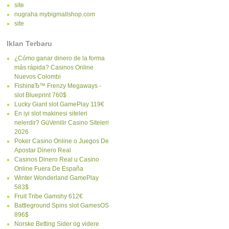
site
nugraha mybigmallshop.com
site
Iklan Terbaru
¿Cómo ganar dinero de la forma
más rápida? Casinos Online
Nuevos Colombi
FishinвЂ™ Frenzy Megaways -
slot Blueprint 760$
Lucky Giant slot GamePlay 119€
En iyi slot makinesi siteleri
nelerdir? GüVenilir Casino Siteleri
2026
Poker Casino Online o Juegos De
Apostar Dinero Real
Casinos Dinero Real u Casino
Online Fuera De España
Winter Wonderland GamePlay
583$
Fruit Tribe Gamshy 612€
Battleground Spins slot GamesOS
896$
Norske Betting Sider og videre