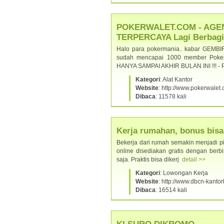
POKERWALET.COM - AGE
TERPERCAYA Lagi Berbag
Halo para pokermania.. kabar GEMBI
sudah mencapai 1000 member PokerW
HANYA SAMPAI AKHIR BULAN INI !!!
Kategori
: Alat Kantor
Website
: http://www.pokerwalet
Dibaca
: 11578 kali
Kerja rumahan, bonus bisa 
Bekerja dari rumah semakin menjadi pili
online disediakan gratis dengan berb
saja. Praktis bisa dikerj
detail >>
Kategori
: Lowongan Kerja
Website
: http://www.dbcn-kant
Dibaca
: 16514 kali