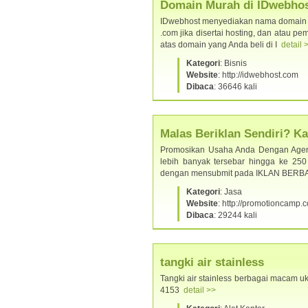
Domain Murah di IDwebhos
IDwebhost menyediakan nama domain le
.com jika disertai hosting, dan atau 
atas domain yang Anda beli di I
detail 
Kategori
: Bisnis
Website
: http://idwebhost.com
Dibaca
: 36646 kali
Malas Beriklan Sendiri? 
Promosikan Usaha Anda Dengan Agen 
lebih banyak tersebar hingga ke 250 
dengan mensubmit pada IKLAN BERB
Kategori
: Jasa
Website
: http://promotioncamp.
Dibaca
: 29244 kali
tangki air stainless
Tangki air stainless berbagai macam uk
4153
detail >>