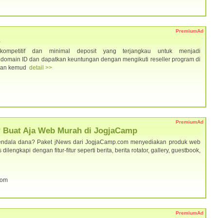
PremiumAd
 kompetitif dan minimal deposit yang terjangkau untuk menjadi
r domain ID dan dapatkan keuntungan dengan mengikuti reseller program di
t dan kemud
detail >>
PremiumAd
 Buat Aja Web Murah di JogjaCamp
rkendala dana? Paket jNews dari JogjaCamp.com menyediakan produk web
lengkapi dengan fitur-fitur seperti berita, berita rotator, gallery, guestbook,
com
PremiumAd