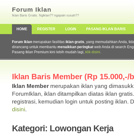
Forum Iklan
Iklan Baris Gratis. Ngiklan?? ngapain susah??
HOME
REGISTER
LOGIN
PASANG IKLAN BARIS
Forum Iklan
merupakan fasilitas
iklan gratis
, yang memudahkan Anda, tidak 
dirancang untuk membantu
menaikkan peringkat
web Anda di search Eng
Pasang Iklan Premium kini lebih mudah lagi,
klik disini
.
Iklan Baris Member (Rp 15.000,-/b
Iklan Member
merupakan iklan yang dimasuk
ForumIklan, iklan ditampilkan diatas iklan grati
registrasi, kemudian login untuk posting iklan. 
disini
.
Kategori: Lowongan Kerja