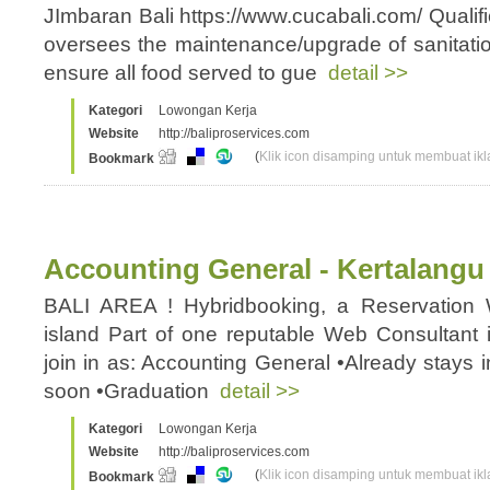
JImbaran Bali https://www.cucabali.com/ Quali
oversees the maintenance/upgrade of sanitati
ensure all food served to gue
detail >>
Kategori
Lowongan Kerja
Website
http://baliproservices.com
(
Klik icon disamping untuk membuat ikla
Bookmark
Accounting General - Kertalangu 
BALI AREA ! Hybridbooking, a Reservation
island Part of one reputable Web Consultant i
join in as: Accounting General •Already stays i
soon •Graduation
detail >>
Kategori
Lowongan Kerja
Website
http://baliproservices.com
(
Klik icon disamping untuk membuat ikla
Bookmark