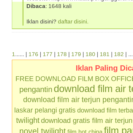
Dibaca
: 1648 kali
Iklan disini?
daftar disini.
1
...... |
176
|
177
|
178
|
179
|
180
|
181
|
182
| ..
Iklan Paling Dic
FREE DOWNLOAD FILM BOX OFFIC
download film air 
pengantin
download film air terjun penganti
laskar pelangi gratis
download film terb
twilight
download gratis film air terju
film p
novel twilight
film hot china