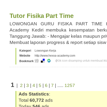
Tutor Fisika Part Time
LOWONGAN GURU FISIKA PART TIME 
Academy Kediri membuka kesempatan berk
Tanggung Jawab: - Mengajar kelas maupun priva
Membuat laporan progress & report setiap sis
Kategori
Lowongan Kerja
Website
http://www.hexxa-academy.com
(
Klik icon disamping untuk membuat ikla
Bookmark
1
|
2
|
3
|
4
|
5
|
6
|
7
| .....
1257
Ads Statistics
:
Total
60,772
ads
Today
546
ads