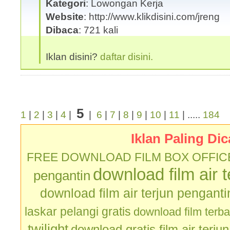
Kategori
: Lowongan Kerja
Website
: http://www.klikdisini.com/jreng
Dibaca
: 721 kali
Iklan disini?
daftar disini.
5
1
|
2
|
3
|
4
|
|
6
|
7
|
8
|
9
|
10
|
11
| .....
184
Iklan Paling Dic
FREE DOWNLOAD FILM BOX OFFIC
download film air 
pengantin
download film air terjun penganti
laskar pelangi gratis
download film terb
twilight
download gratis film air terju