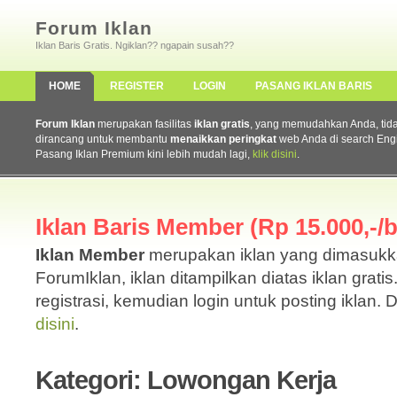
Forum Iklan
Iklan Baris Gratis. Ngiklan?? ngapain susah??
HOME
REGISTER
LOGIN
PASANG IKLAN BARIS
Forum Iklan
merupakan fasilitas
iklan gratis
, yang memudahkan Anda, tidak 
dirancang untuk membantu
menaikkan peringkat
web Anda di search Eng
Pasang Iklan Premium kini lebih mudah lagi,
klik disini
.
Iklan Baris Member (Rp 15.000,-/b
Iklan Member
merupakan iklan yang dimasuk
ForumIklan, iklan ditampilkan diatas iklan grati
registrasi, kemudian login untuk posting iklan. 
disini
.
Kategori: Lowongan Kerja