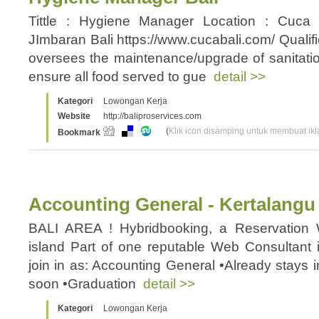
Tittle : Hygiene Manager Location : Cuc
JImbaran Bali https://www.cucabali.com/ Quali
oversees the maintenance/upgrade of sanitati
ensure all food served to gue
detail >>
Kategori
Lowongan Kerja
Website
http://baliproservices.com
(
Klik icon disamping untuk membuat ikla
Bookmark
Accounting General - Kertalangu 
BALI AREA ! Hybridbooking, a Reservation
island Part of one reputable Web Consultant i
join in as: Accounting General •Already stays i
soon •Graduation
detail >>
Kategori
Lowongan Kerja