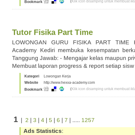
(
Klik icon disamping untuk membuat ikla
Bookmark
Tutor Fisika Part Time
LOWONGAN GURU FISIKA PART TIME 
Academy Kediri membuka kesempatan berk
Tanggung Jawab: - Mengajar kelas maupun priva
Membuat laporan progress & report setiap sis
Kategori
Lowongan Kerja
Website
http://www.hexxa-academy.com
(
Klik icon disamping untuk membuat ikla
Bookmark
1
|
2
|
3
|
4
|
5
|
6
|
7
| .....
1257
Ads Statistics
: