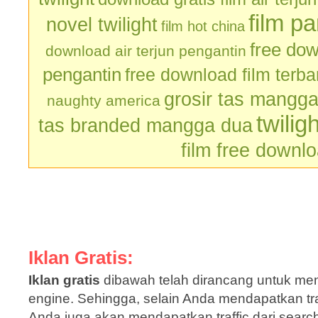
film p
novel twilight
film hot china
free dow
download air terjun pengantin
pengantin
free download film terb
grosir tas mangg
naughty america
twilig
tas branded mangga dua
film free downl
Iklan Gratis:
Iklan gratis
dibawah telah dirancang untuk men
engine. Sehingga, selain Anda mendapatkan traf
Anda juga akan mendapatkan traffic dari sear