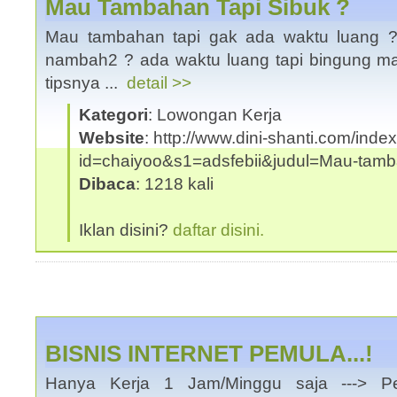
Mau Tambahan Tapi Sibuk ?
Mau tambahan tapi gak ada waktu luang ? s
nambah2 ? ada waktu luang tapi bingung m
tipsnya ...
detail >>
Kategori
: Lowongan Kerja
Website
: http://www.dini-shanti.com/inde
id=chaiyoo&s1=adsfebii&judul=Mau-tamba
Dibaca
: 1218 kali
Iklan disini?
daftar disini.
BISNIS INTERNET PEMULA...!
Hanya Kerja 1 Jam/Minggu saja ---> Pe