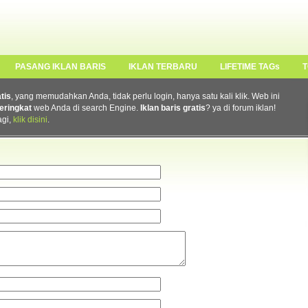
PASANG IKLAN BARIS
IKLAN TERBARU
LIFETIME TAGs
T
atis
, yang memudahkan Anda, tidak perlu login, hanya satu kali klik. Web ini
eringkat
web Anda di search Engine.
Iklan baris gratis
? ya di forum iklan!
agi,
klik disini
.