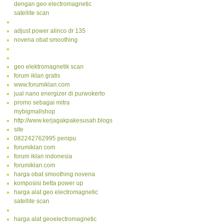
dengan geo electromagnetic
satellite scan
adjust power alinco dr 135
novena obat smoothing
geo elektromagnetik scan
forum iklan gratis
www.forumiklan.com
jual nano energizer di purwokerto
promo sebagai mitra
mybigmallshop
http://www.kerjagakpakesusah.blogspot.com/
site
082242762995 penipu
forumiklan com
forum iklan indonesia
forumiklan.com
harga obat smoothing novena
komposisi betta power up
harga alat geo electromagnetic
satellite scan
harga alat geoelectromagnetic