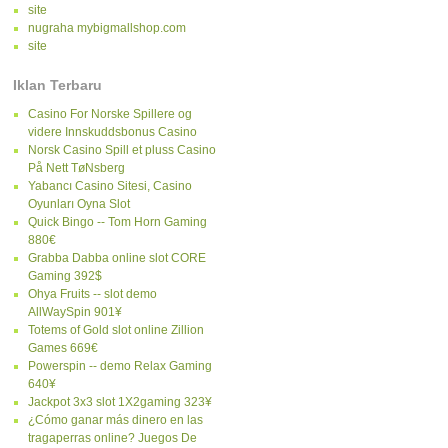
site
nugraha mybigmallshop.com
site
Iklan Terbaru
Casino For Norske Spillere og
videre Innskuddsbonus Casino
Norsk Casino Spill et pluss Casino
På Nett TøNsberg
Yabancı Casino Sitesi, Casino
Oyunları Oyna Slot
Quick Bingo -- Tom Horn Gaming
880€
Grabba Dabba online slot CORE
Gaming 392$
Ohya Fruits -- slot demo
AllWaySpin 901¥
Totems of Gold slot online Zillion
Games 669€
Powerspin -- demo Relax Gaming
640¥
Jackpot 3x3 slot 1X2gaming 323¥
¿Cómo ganar más dinero en las
tragaperras online? Juegos De