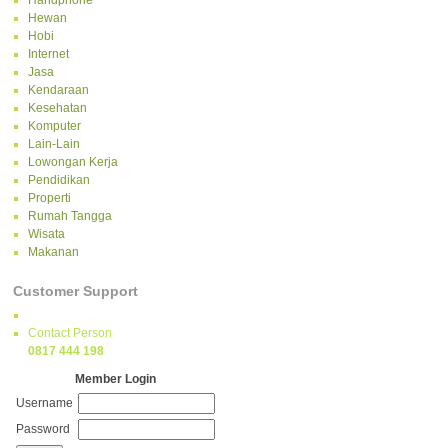
Handphone
Hewan
Hobi
Internet
Jasa
Kendaraan
Kesehatan
Komputer
Lain-Lain
Lowongan Kerja
Pendidikan
Properti
Rumah Tangga
Wisata
Makanan
Customer Support
Contact Person
0817 444 198
Member Login
Username
Password