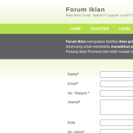
Forum Iklan
Iklan Baris Gratis. Ngiklan?? ngapain susah??
HOME
REGISTER
LOGIN
Forum Iklan
merupakan fasilitas
iklan gr
dirancang untuk membantu
menaikkan p
Pasang Iklan Premium kini lebih mudah l
Nama
*
:
Email
*
:
No. Telepon
*
:
Alamat
*
:
Kota
:
No. Hape
*
: