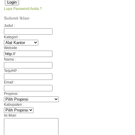
Lupa Password Anda ?
Submit Iklan
Judul :
Kategori :
Website :
Nama :
Telp/HP :
Email :
Propinsi :
Kabupaten :
Isi Iklan