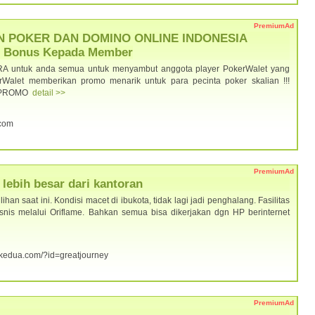
PremiumAd
N POKER DAN DOMINO ONLINE INDONESIA
i Bonus Kepada Member
RA untuk anda semua untuk menyambut anggota player PokerWalet yang
alet memberikan promo menarik untuk para pecinta poker skalian !!!
 - PROMO
detail >>
.com
PremiumAd
lebih besar dari kantoran
han saat ini. Kondisi macet di ibukota, tidak lagi jadi penghalang. Fasilitas
isnis melalui Oriflame. Bahkan semua bisa dikerjakan dgn HP berinternet
orkedua.com/?id=greatjourney
PremiumAd