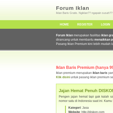
Forum Iklan
Iklan Baris Gratis. Ngiklan?? ngapain susah??
HOME
REGISTER
LOGIN
Forum Iklan
merupakan fasilitas
iklan gr
dirancang untuk membantu
menaikkan p
Pasang Iklan Premium kini lebih mudah l
Iklan Baris Premium (hanya 99
Iklan premium merupakan
iklan baris
yan
Klik disini
untuk pasang iklan premium se
Jajan Hemat Penuh DISKO
Pengen jajan hemat tapi gak kalah sa
nomor satu di Indonesia saat ini. Kam
Kategori
: Jasa
Website
: http://diskon.com