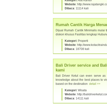
Kategori
: Alat Kantor
Website
: http://www.rajatangki.
Dibaca
: 11114 kali
Rumah Cantik Harga Menar
Dijual Rumah Cantik Minimalis mulai t
diskon khusus Fasilitas lengkap Hub
Kategori
: Properti
Website
: http://www.kotacitrain
Dibaca
: 18708 kali
Bali Driver service and Bal
kami
Bali Driver Ketut can even serve as 
knowledge about the best places to visi
based on the destination
detail >>
Kategori
: Wisata
Website
: http://balidriverketut.c
Dibaca
: 14111 kali