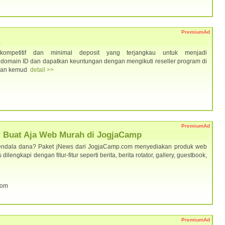
PremiumAd
 kompetitif dan minimal deposit yang terjangkau untuk menjadi
r domain ID dan dapatkan keuntungan dengan mengikuti reseller program di
t dan kemud
detail >>
PremiumAd
 Buat Aja Web Murah di JogjaCamp
rkendala dana? Paket jNews dari JogjaCamp.com menyediakan produk web
lengkapi dengan fitur-fitur seperti berita, berita rotator, gallery, guestbook,
com
PremiumAd