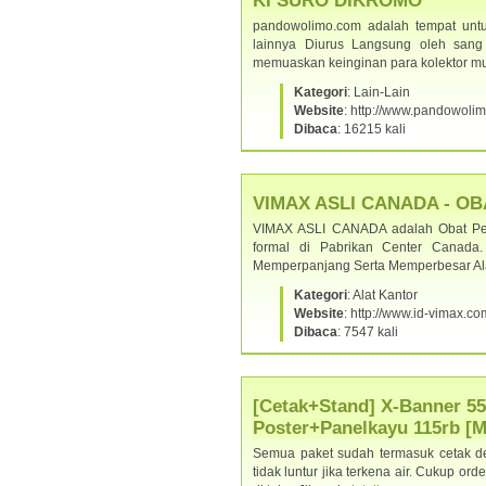
KI SURO DIKROMO
pandowolimo.com adalah tempat untu
lainnya Diurus Langsung oleh sang
memuaskan keinginan para kolektor m
Kategori
: Lain-Lain
Website
: http://www.pandowoli
Dibaca
: 16215 kali
VIMAX ASLI CANADA - O
VIMAX ASLI CANADA adalah Obat Pemb
formal di Pabrikan Center Canad
Memperpanjang Serta Memperbesar Ala
Kategori
: Alat Kantor
Website
: http://www.id-vimax.co
Dibaca
: 7547 kali
[Cetak+Stand] X-Banner 55
Poster+Panelkayu 115rb [
Semua paket sudah termasuk cetak den
tidak luntur jika terkena air. Cukup ord