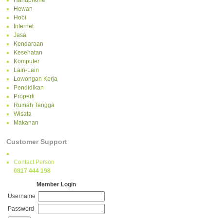
Handphone
Hewan
Hobi
Internet
Jasa
Kendaraan
Kesehatan
Komputer
Lain-Lain
Lowongan Kerja
Pendidikan
Properti
Rumah Tangga
Wisata
Makanan
Customer Support
Contact Person
0817 444 198
Member Login
Username
Password