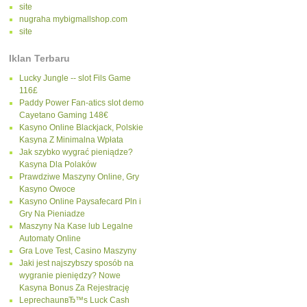
site
nugraha mybigmallshop.com
site
Iklan Terbaru
Lucky Jungle -- slot Fils Game
116£
Paddy Power Fan-atics slot demo
Cayetano Gaming 148€
Kasyno Online Blackjack, Polskie
Kasyna Z Minimalna Wpłata
Jak szybko wygrać pieniądze?
Kasyna Dla Polaków
Prawdziwe Maszyny Online, Gry
Kasyno Owoce
Kasyno Online Paysafecard Pln i
Gry Na Pieniadze
Maszyny Na Kase lub Legalne
Automaty Online
Gra Love Test, Casino Maszyny
Jaki jest najszybszy sposób na
wygranie pieniędzy? Nowe
Kasyna Bonus Za Rejestrację
LeprechaunвЂ™s Luck Cash