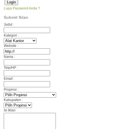
Lupa Password Anda ?
Submit Iklan
Judul :
Kategori :
Website :
Nama :
Telp/HP :
Email :
Propinsi :
Kabupaten :
Isi Iklan