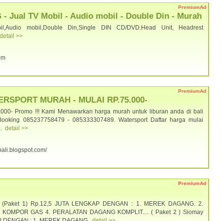
PremiumAd
ual TV Mobil - Audio mobil - Double Din - Murah
il,Audio mobil,Double Din,Single DIN CD/DVD.Head Unit, Headrest
detail >>
com
PremiumAd
ERSPORT MURAH - MULAI RP.75.000-
.000- Promo !!! Kami Menawarkan harga murah untuk liburan anda di bali
Booking 085237758479 - 085333307489. Watersport Daftar harga mulai
a.
detail >>
ibali.blogspot.com/
PremiumAd
) - (Paket 1) Rp.12,5 JUTA LENGKAP DENGAN : 1. MEREK DAGANG. 2.
KOMPOR GAS 4. PERALATAN DAGANG KOMPLIT.... ( Paket 2 ) Siomay
P DENGAN : 1. MEREK DAGANG.
detail >>