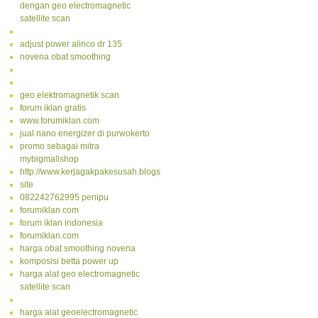
dengan geo electromagnetic
satellite scan
adjust power alinco dr 135
novena obat smoothing
geo elektromagnetik scan
forum iklan gratis
www.forumiklan.com
jual nano energizer di purwokerto
promo sebagai mitra
mybigmallshop
http://www.kerjagakpakesusah.blogspot.com/
site
082242762995 penipu
forumiklan com
forum iklan indonesia
forumiklan.com
harga obat smoothing novena
komposisi betta power up
harga alat geo electromagnetic
satellite scan
harga alat geoelectromagnetic