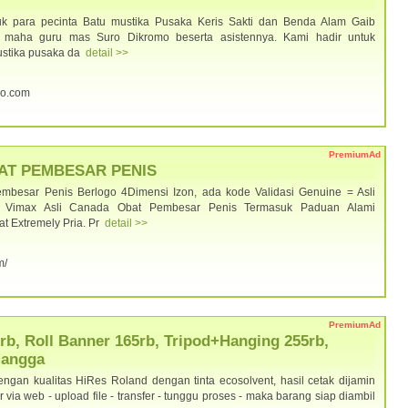
k para pecinta Batu mustika Pusaka Keris Sakti dan Benda Alam Gaib
 maha guru mas Suro Dikromo beserta asistennya. Kami hadir untuk
ustika pusaka da
detail >>
mo.com
PremiumAd
BAT PEMBESAR PENIS
esar Penis Berlogo 4Dimensi Izon, ada kode Validasi Genuine = Asli
a. Vimax Asli Canada Obat Pembesar Penis Termasuk Paduan Alami
t Extremely Pria. Pr
detail >>
m/
PremiumAd
rb, Roll Banner 165rb, Tripod+Hanging 255rb,
Mangga
gan kualitas HiRes Roland dengan tinta ecosolvent, hasil cetak dijamin
er via web - upload file - transfer - tunggu proses - maka barang siap diambil