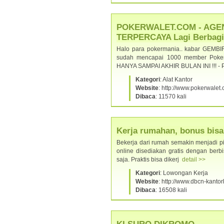
POKERWALET.COM - AGE
TERPERCAYA Lagi Berbag
Halo para pokermania.. kabar GEMBI
sudah mencapai 1000 member PokerW
HANYA SAMPAI AKHIR BULAN INI !!!
Kategori
: Alat Kantor
Website
: http://www.pokerwalet
Dibaca
: 11570 kali
Kerja rumahan, bonus bisa 
Bekerja dari rumah semakin menjadi pili
online disediakan gratis dengan berb
saja. Praktis bisa dikerj
detail >>
Kategori
: Lowongan Kerja
Website
: http://www.dbcn-kant
Dibaca
: 16508 kali