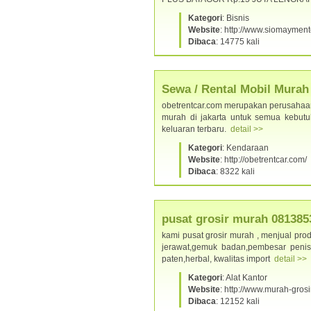
Kategori
: Bisnis
Website
: http://www.siomaymen
Dibaca
: 14775 kali
Sewa / Rental Mobil Murah 
obetrentcar.com merupakan perusahaan
murah di jakarta untuk semua kebutu
keluaran terbaru.
detail >>
Kategori
: Kendaraan
Website
: http://obetrentcar.com/
Dibaca
: 8322 kali
pusat grosir murah 081385
kami pusat grosir murah , menjual prod
jerawat,gemuk badan,pembesar penis dl
paten,herbal, kwalitas import
detail >>
Kategori
: Alat Kantor
Website
: http://www.murah-grosir
Dibaca
: 12152 kali