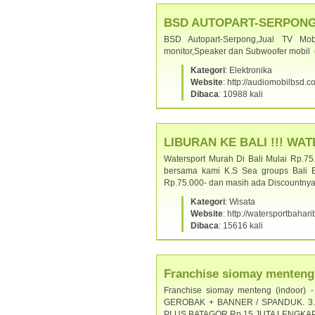
BSD AUTOPART-SERPONG - J
BSD Autopart-Serpong,Jual TV Mob
monitor,Speaker dan Subwoofer mobil
Kategori
: Elektronika
Website
: http://audiomobilbsd.
Dibaca
: 10988 kali
LIBURAN KE BALI !!! WAT
Watersport Murah Di Bali Mulai Rp.75
bersama kami K.S Sea groups Bali 
Rp.75.000- dan masih ada Discountny
Kategori
: Wisata
Website
: http://watersportbahar
Dibaca
: 15616 kali
Franchise siomay menteng
Franchise siomay menteng (indoor
GEROBAK + BANNER / SPANDUK. 3. 
PLUS BATAGOR Rp.15 JUTA LENGKA