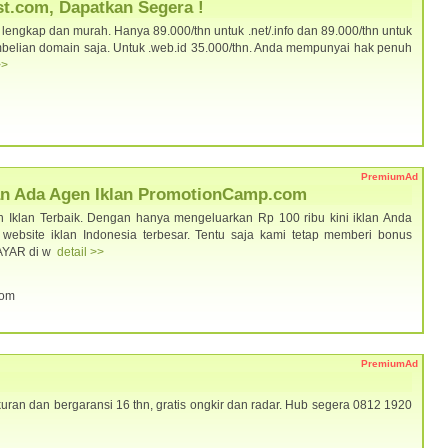
t.com, Dapatkan Segera !
ngkap dan murah. Hanya 89.000/thn untuk .net/.info dan 89.000/thn untuk
pembelian domain saja. Untuk .web.id 35.000/thn. Anda mempunyai hak penuh
>>
PremiumAd
Kan Ada Agen Iklan PromotionCamp.com
Iklan Terbaik. Dengan hanya mengeluarkan Rp 100 ribu kini iklan Anda
website iklan Indonesia terbesar. Tentu saja kami tetap memberi bonus
AYAR di w
detail >>
com
PremiumAd
uran dan bergaransi 16 thn, gratis ongkir dan radar. Hub segera 0812 1920