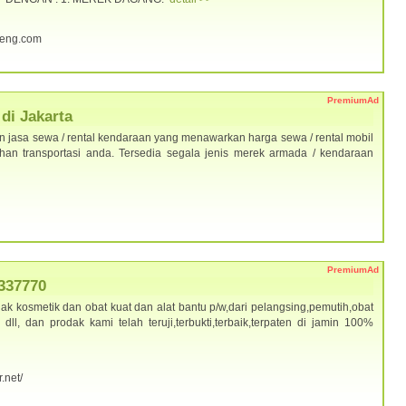
teng.com
PremiumAd
di Jakarta
 jasa sewa / rental kendaraan yang menawarkan harga sewa / rental mobil
han transportasi anda. Tersedia segala jenis merek armada / kendaraan
PremiumAd
337770
ak kosmetik dan obat kuat dan alat bantu p/w,dari pelangsing,pemutih,obat
l, dan prodak kami telah teruji,terbukti,terbaik,terpaten di jamin 100%
.net/