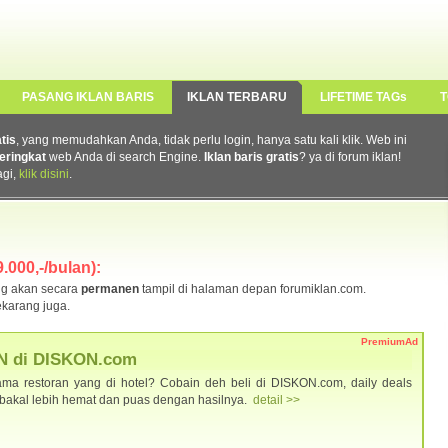
PASANG IKLAN BARIS
IKLAN TERBARU
LIFETIME TAGs
T
atis
, yang memudahkan Anda, tidak perlu login, hanya satu kali klik. Web ini
eringkat
web Anda di search Engine.
Iklan baris gratis
? ya di forum iklan!
agi,
klik disini
.
.000,-/bulan):
g akan secara
permanen
tampil di halaman depan forumiklan.com.
karang juga.
PremiumAd
N di DISKON.com
ma restoran yang di hotel? Cobain deh beli di DISKON.com, daily deals
u bakal lebih hemat dan puas dengan hasilnya.
detail >>