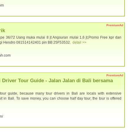
com
PremiumAd
ik
ipe 36/72 Uang muka mulai 8 jt Angsuran mulai 1,6 jt,Promo Free kpr dan
ungi Hendro 081514142401 pin BB 25F53532.
detail >>
dah.com
PremiumAd
i Driver Tour Guide - Jalan Jalan di Bali bersama
tour guide, because many tour drivers in Bali are locals with extensive
t in Bali. To save money, you can choose half day tour; the tour is offered
om/