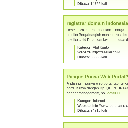
Dibaca
: 14722 kali
registrar domain indonesia
Reseller.co.id memberikan harga
reseller.Bergabunglah menjadi reselle
reseller.co.id Dapatkan layanan cepa
Kategori
: Alat Kantor
Website
: http://reseller.co.id
Dibaca
: 63856 kali
Pengen Punya Web Portal?
Anda ingin punya web portal tapi te
portal hanya dengan Rp 1,8 juta. JNews di
banner management, pol
detail >>
Kategori
: Internet
Website
: http://www.jogjacamp.
Dibaca
: 34815 kali